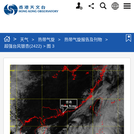
个
语
搜
分
选
人
言
寻
享
单
版
网
站
>
天气
>
热带气旋
>
热带气旋报告及刊物
>
超强台风银杏(2422) > 图 3
超
强
台
风
银
杏
(2422)
>