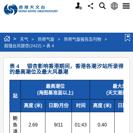
个
语
搜
分
选
人
言
寻
享
单
版
网
站
>
天气
>
热带气旋
>
热带气旋报告及刊物
>
超强台风银杏(2422) > 表 4
超
表 4 银杏影响香港期间，香港各潮汐站所录得
强
的最高潮位及最大风暴潮
台
最高潮位
最大风暴
风
(海图基准面以上)
(天文潮高度
站
银
杏
高度 (米)
日期/月份
时间
高度 (米)
日期/
(2422)
鰂
>
鱼
2.69
9/11
01:43
0.40
9/11
涌