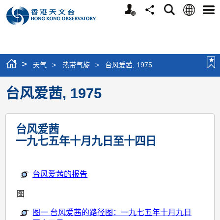
个
语
搜
分
选
人
言
寻
享
单
版
网
站
>
天气
>
热带气旋
>
台风爱茜, 1975
台风爱茜, 1975
台风爱茜
一九七五年十月九日至十四日
台风爱茜的报告
图
图一 台风爱茜的路径图：一九七五年十月九日