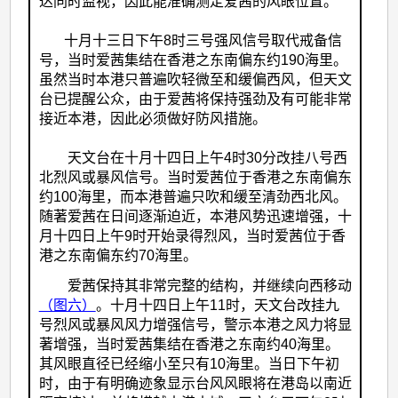
达同时监视，因此能准确测定爱茜的风眼位置。
十月十三日下午8时三号强风信号取代戒备信
号，当时爱茜集结在香港之东南偏东约190海里。
虽然当时本港只普遍吹轻微至和缓偏西风，但天文
台已提醒公众，由于爱茜将保持强劲及有可能非常
接近本港，因此必须做好防风措施。
天文台在十月十四日上午4时30分改挂八号西
北烈风或暴风信号。当时爱茜位于香港之东南偏东
约100海里，而本港普遍只吹和缓至清劲西北风。
随著爱茜在日间逐渐迫近，本港风势迅速增强，十
月十四日上午9时开始录得烈风，当时爱茜位于香
港之东南偏东约70海里。
爱茜保持其非常完整的结构，并继续向西移动
（图六）
。十月十四日上午11时，天文台改挂九
号烈风或暴风风力增强信号，警示本港之风力将显
著增强，当时爱茜集结在香港之东南约40海里。
其风眼直径已经缩小至只有10海里。当日下午初
时，由于有明确迹象显示台风风眼将在港岛以南近