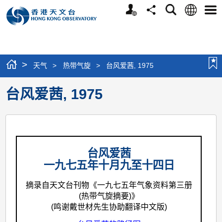
个
语
搜
分
选
人
言
寻
享
单
版
网
站
>
天气
>
热带气旋
>
台风爱茜, 1975
台风爱茜, 1975
台风爱茜
一九七五年十月九至十四日
摘录自天文台刊物《一九七五年气象资料第三册
(热带气旋摘要)》
(鸣谢戴世材先生协助翻译中文版)