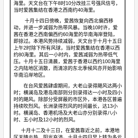
海里。天文台在下午8时10分改挂三号强风信号，
当时爱茜集结在香港之西南约40海里。
十月十四日傍晚，爱茜恢复向西北偏西移
动，并进一步减弱为热带风暴。当晚10时许，爱
茜在香港之西南偏西约60海里的华南海岸登陆，
即掠过。本港风势持续减弱，天文台于十月十五日
上午2时除下所有风球，当时爱茜集结在香港以西
约80海里。其后一小时内，爱茜减弱为热带低气
压。十月十五日清晨，爱茜于香港以西约100海里
之内陆地区消散，而清凉的东北季候风亦开始影响
华南沿岸地区。
在台风爱茜肆虐期间，大老山录得飓风达两小
时；横澜岛及港岛南部则分别录得达一小时及四小
时的飓风。除部分受屏蔽的市区外，本港各区普遍
持续吹烈风。长洲录得烈风的时间最长，达13小
时。横澜岛、香港机场及大老山亦分别录得八小
时、五小时及12小时的烈风。
十月十二及十三日，在爱茜靠近之前，本港地
区天晴炎热，阳光充沛。十月十四日早上转为多云