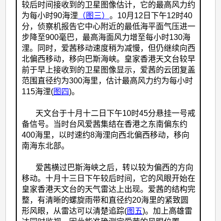
较后时间接收到的卫星图像估计，它的最高风力约
为每小时90海浬
（图三）
。10月12日下午12时40
分，侦察机报告它中心附近的最低海平面气压进一
步降至900毫巴，最高海面风力增至每小时130海
浬。同时，爱茜移动速度稍为减慢，但仍继续向西
北偏西移动，移向巴斯海峡。皇家香港天文台较早
前于早上接收到的卫星图像显示，爱茜的云团复盖
范围直径约为300海里，估计最高风力约为每小时
115海浬(
图四
)。
天文台于十月十二日下午10时45分悬挂一号戒
备信号。当时台风爱茜集结在香港之东南偏东约
400海里，以时速约8海浬向西北偏西移动，移向
南海东北部。
爱茜横过巴斯海峡之后，转以较为偏西的方向
移动。十月十三日下午较后时间，它的风眼开始在
皇家香港天文台的天气雷达上出现。爱茜的结构完
整，有清晰的螺旋雨带和直径约20海里的紧致圆
形风眼，从雷达可以清楚追踪(
图五
)。加上高雄雷