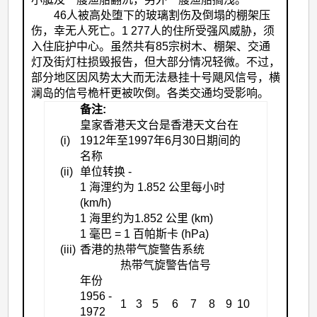
46人被高处堕下的玻璃割伤及倒塌的棚架压
伤，幸无人死亡。1 277人的住所受强风威胁，须
入住庇护中心。虽然共有85宗树木、棚架、交通
灯及街灯柱损毁报告，但大部分情况轻微。不过，
部分地区因风势太大而无法悬挂十号飓风信号，横
澜岛的信号桅杆更被吹倒。各类交通均受影响。
备注:
皇家香港天文台是香港天文台在
(i)
1912年至1997年6月30日期间的
名称
(ii)
单位转换 -
1 海浬约为 1.852 公里每小时
(km/h)
1 海里约为1.852 公里 (km)
1 毫巴 = 1 百帕斯卡 (hPa)
(iii)
香港的热带气旋警告系统
热带气旋警告信号
年份
1956 -
1
3
5
6
7
8
9
10
1972