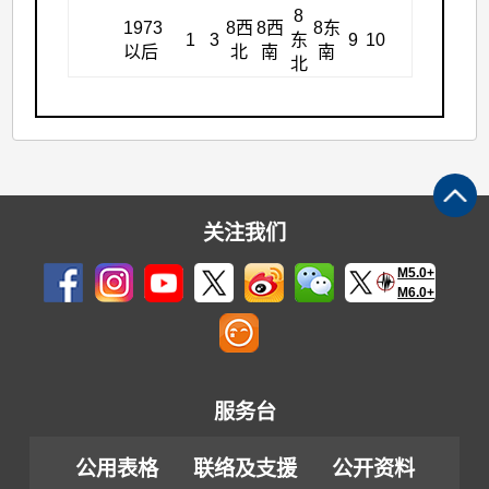
8
1973
8西
8西
8东
1
3
东
9
10
以后
北
南
南
北
关注我们
M5.0+
M6.0+
服务台
公用表格
联络及支援
公开资料