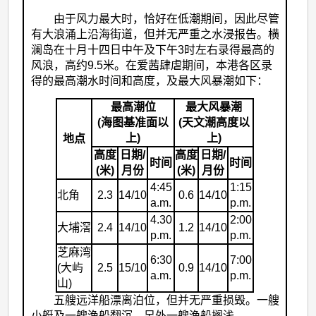
由于风力最大时，恰好在低潮期间，因此尽管
有大浪涌上沿海街道，但并无严重之水浸报告。横
澜岛在十月十四日中午及下午3时左右录得最高的
风浪，高约9.5米。在爱茜肆虐期间，本港各区录
得的最高潮水时间和高度，及最大风暴潮如下：
最高潮位
最大风暴潮
(海图基准面以
(天文潮高度以
上)
上)
地点
高度
日期/
高度
日期/
时间
时间
(米)
月份
(米)
月份
4:45
1:15
北角
2.3
14/10
0.6
14/10
a.m.
p.m.
4.30
2:00
大埔滘
2.4
14/10
1.2
14/10
p.m.
p.m.
芝麻湾
6:30
7:00
(大屿
2.5
15/10
0.9
14/10
a.m.
p.m.
山)
五艘远洋船漂离泊位，但并无严重损毁。一艘
小艇及一艘渔船翻沉，另外一艘渔船搁浅。