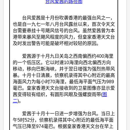
台风爱茜的路径图
台风爱茜是十月份吹袭香港的最强台风之一，
也是自一九七一年八月台风露丝以来，首次令天文
台需要悬挂十号飓风信号的台风。虽然爱茜曾为本
港带来暴风至飓风程度的风力，但皇家香港天文台
及时发出警告可能是破坏相对较轻的原因。
爱茜源于十月九日关岛之西南偏西约400海里
的一个低压区。它以时速10海浬向西北偏西方向
移动，移向巴斯海峡，并于翌日增强为强烈热带风
暴。十月十日清晨，侦察机录得其中心附近的最高
海面风力为每小时70海浬，最低海平面气压为989
毫巴。皇家香港天文台接收到的卫星图像亦显示爱
茜变得较有组织，有圆形风眼及强螺旋雨带(
图
二
)。
爱茜于十月十一日进一步增强为台风。当日上
午5时52分，侦察机录得其中心附近的最低海平面
气压已降至974毫巴。根据皇家香港天文台在早上