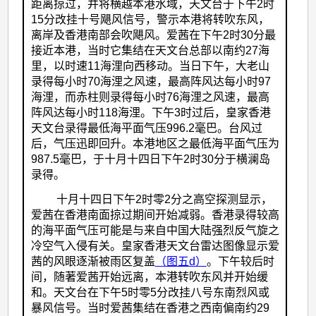
距离掠过，并将横越本港水域，天文台于下午2时
15分改挂十号飓风信号，警示本港将转吹东风，
离岸及香港南部会吹飓风。爱茜在下午2时30分最
接近本港，当时它集结在天文台总部以南约27海
里，以时速11海浬向西移动。当日下午，大老山
录得每小时70海浬之风速，最高阵风达每小时97
海浬，而赤柱则录得每小时76海浬之风速，最高
阵风达每小时118海浬。下午3时过后，皇家香港
天文台录得最低海平面气压996.2毫巴。台风过
后，气压迅即回升。本港地区之最低海平面气压为
987.5毫巴，于十月十四日下午2时30分于横澜岛
录得。
十月十四日下午2时零2分之高空探测显示，
爱茜在香港南面掠过期间开始减弱。香港录得较高
的海平面气压可能是与来自中国大陆强烈反气旋之
冷空气入侵有关。皇家香港天文台雷达图像显示爱
茜的风眼逐渐被雨区复盖
（图五d）
。下午较后时
间，随著爱茜开始远离，本港转吹东风并开始缓
和。天文台在下午5时零5分改挂八号东南烈风或
暴风信号。当时爱茜集结在香港之西南偏南约29