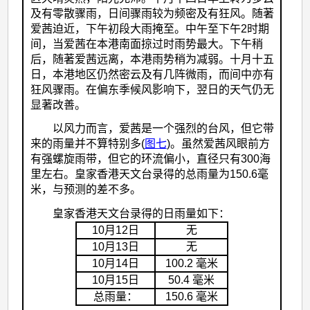
及有零散骤雨，日间骤雨较为频密及有狂风。随著
爱茜迫近，下午初段大雨掩至。中午至下午2时期
间，当爱茜在本港南面掠过时雨势最大。下午稍
后，随著爱茜远离，本港雨势稍为减弱。十月十五
日，本港地区仍然密云及有几阵微雨，而间中亦有
狂风骤雨。在偏东季候风影响下，翌日的天气仍无
显著改善。
以风力而言，爱茜是一个强烈的台风，但它带
来的雨量并不算特别多(
图七
)。虽然爱茜风眼前方
有强螺旋雨带，但它的环流偏小，直径只有300海
里左右。皇家香港天文台录得的总雨量为150.6毫
米，与预测的差不多。
皇家香港天文台录得的日雨量如下：
10月12日
无
10月13日
无
10月14日
100.2 毫米
10月15日
50.4 毫米
总雨量：
150.6 毫米