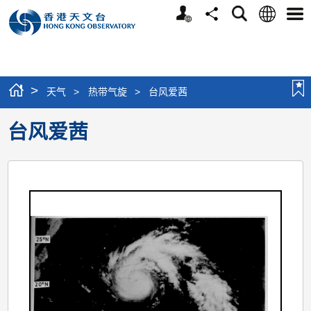
个
语
搜
分
选
人
言
寻
享
单
版
网
站
>
天气
>
热带气旋
>
台风爱茜
台风爱茜