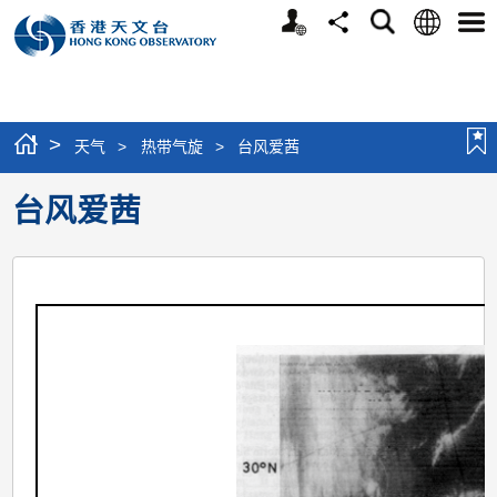
个
语
搜
分
选
人
言
寻
享
单
版
网
站
>
天气
>
热带气旋
>
台风爱茜
台风爱茜