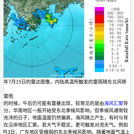
023年7月15日的雷达图像，内陆高温所触发的雷雨随东北风移
后雷雨
天的时候，午后仍可能有雷暴出现，较常见的是由
海风汇聚
导
时分，华南地区一般开始受东北季候风影响，但季候风通常较
光充沛的日子，地面温度仍然偏高，海风随之产生，有时与背
风在沿岸地区汇聚。若大气不稳定，更可触发对流天气。例如
0年9月3日，广东地区受微弱的东北季候风影响。随著地面气温上