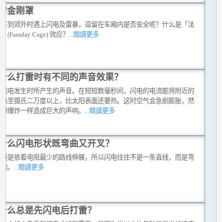
雳金刚罩
驾车到郊外时遇上闪电及雷暴，逗留在车厢内是否安全呢？什么是「法
(Faraday Cage) 效应？
...閱讀更多
什么打雷时有不同的声音效果？
是闪电发生时所产生的声音。在短短数毫秒间，闪电的电流能将附近的
加热至摄氏二万度以上，比太阳表面还要热。这时空气会急剧膨胀，然
炸弹爆炸一样造成巨大的声响。
...閱讀更多
什么闪电形状既弯曲又开叉？
通道是依着电阻最少的路线伸展，所以闪电往往不是一条直线，而是弯
曲的。
...閱讀更多
什么总是先闪电后打雷？