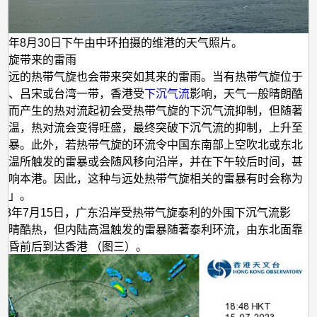
022年8月30日下午由中环拍摄的维港的天气照片。
气旋带来的雷雨
较远的热带气旋也会带来突如其来的雷雨。当有热带气旋位于
部、吕宋或台湾一带，香港受
下沉气流
影响，天气一般晴朗酷
温而产生的热对流起初会受热带气旋的下沉气流抑制，但随著
升温，热对流会变得旺盛，最终突破下沉气流的抑制，上升至
雷暴。此外，若热带气旋的环流令中国东南部上空吹北或东北
高温所触发的雷暴或会随风移向沿岸，并在下午较后时间，甚
影响本港。因此，这种与远处热带气旋相关的雷暴有时会称为
暴」。
023年7月15日，广东沿岸受热带气旋泰利的外围下沉气流影
天晴酷热，但内陆高温触发的雷暴随著泰利环流，由东北面靠
黄昏前后到达香港 （图三）。