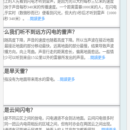
在地上的人先看到闪电才听到雷声，是因为光以大约每秒三亿米的速度
远快于声音每秒340米的传播速度。一个距离雷暴1000米的人，在闪电
几乎实时（数微秒而已）便看到闪光，但大约3秒后才听到雷声（1000
每秒 340米）。
...閱讀更多
什么我们听不到远方闪电的雷声？
气温随高度下降，声音的速度也随着高度下降。所以当声波在接近地面
时，最接近地面的部分移动最快，远离地面的部分最慢，结果导致声波
其传播方向，向上弯曲。声音行走的距离愈长，偏离地面愈远。一般情
，很少可以听到来自15公里以外的雷暴所发出的声音。
...閱讀更多
么是旱天雷？
雷是指没有为地面带来雨水的雷电。
...閱讀更多
么是云间闪电？
闪电是不同云区之间的放电，闪电通道不会到达地面。云间闪电很多时
生在同一团云内电荷相反的区域之间，但有时亦会在两团云之间出现。
闪电通道有可能被云层遮盖，地面上的人并非每次都看得到。
...閱讀更多