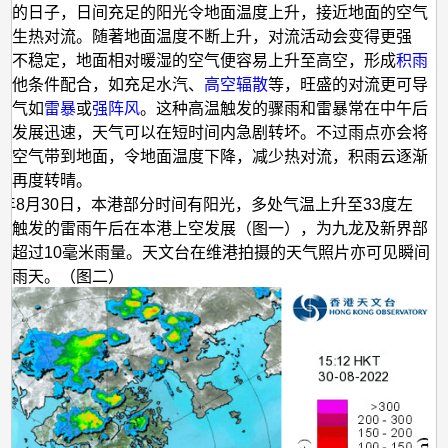
为
朗的日子，日间充足的阳光令地面温度上升，接近地面的空气
何
产生热对流。随著地面温度不断上升，对流活动会变得更强
气不稳定，地面相对暖湿的空气便容易上升至高空，形成
积雨
午
其他条件配合，如充足水汽、
高空辐散
等，旺盛的对流更可导
后
天气如
雷暴
或
强阵风
。这种高温触发的骤雨和雷暴常在中午后
却
且发展迅速，天气可以在短时间内急剧转坏。不过雨点亦会将
雷
的空气带到地面，令地面温度下降，减少热对流，积雨云逐渐
色再度转晴。
暴
22年8月30日，本港部分时间有阳光，多处气温上升至33度左
大
温触发的雷雨午后在本港上空发展（图一），为九龙及新界部
雨？
来超过10毫米雨量。天文台在维港拍摄的天气照片亦可见瞬间
为雨天。（图二）