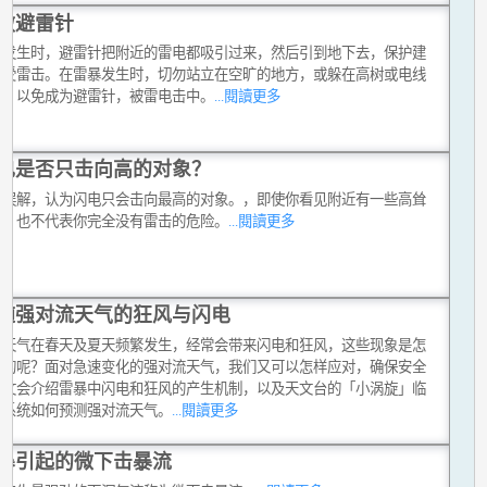
做避雷针
暴发生时，避雷针把附近的雷电都吸引过来，然后引到地下去，保护建
不受雷击。在雷暴发生时，切勿站立在空旷的地方，或躲在高树或电线
面，以免成为避雷针，被雷电击中。
...閱讀更多
电是否只击向高的对象？
个误解，认为闪电只会击向最高的对象。，即使你看见附近有一些高耸
体，也不代表你完全没有雷击的危险。
...閱讀更多
随强对流天气的狂风与闪电
流天气在春天及夏天频繁发生，经常会带来闪电和狂风，这些现象是怎
生的呢？面对急速变化的强对流天气，我们又可以怎样应对，确保安全
本文会介绍雷暴中闪电和狂风的产生机制，以及天文台的「小涡旋」临
报系统如何预测强对流天气。
...閱讀更多
暴引起的微下击暴流