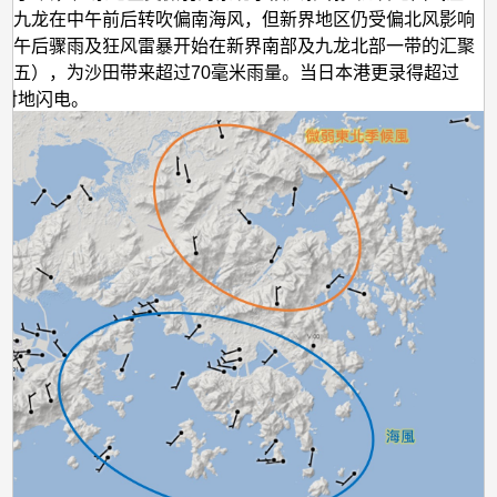
及九龙在中午前后转吹偏南海风，但新界地区仍受偏北风影响
。午后骤雨及狂风雷暴开始在新界南部及九龙北部一带的汇聚
图五），为沙田带来超过70毫米雨量。当日本港更录得超过
云对地闪电。