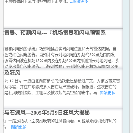
暴产生最强劲的下沉气流称为微下击暴流。
...閱讀更多
踪雷暴、预测闪电---『机场雷暴和闪电预警系
场雷暴和闪电预警系统』巧妙地揉合实时闪电位置和天气雷达数据，自
出黄色或红色闪电警告。当预计有云对地闪电在机场岛5公里范围内发
或有强雷达回波在机场15公里内及在机场5公里内探测到云对地闪电，系
会自动发出黄色闪电警告。当探测或预计云对地闪电在机场岛周围1公里
暴及狂风
生，就会发出红色闪电警告。
...閱讀更多
(4 月 17 日)，一道由北向南移动的活跃低压槽横过广东，为该区带来雷
狂风及冰雹，并在广东酿成多人伤亡及严重破坏。据报道，这次伤亡的
原因是狂风吹倒围墙、工棚以及被吹起的高空坠物击中。再
...閱讀更多
线与石湖风—2005年5月9日狂风大揭秘
湖风」一般是指从北面突然吹袭的狂风暴雨看，可说是飑线引致阵风的
俗称。
...閱讀更多