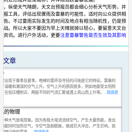
季，纵使天气晴朗，天文台预报员都会细心分析天气形势，并
预报工具，评估出现骤雨及雷暴的可能性，适时向公众提供相
警告。不过雷雨实际发生的时间及地点有相当随机性，仍是预
挑战。所以大家不要因为早上天晴就掉以轻心，要留意天文台
气资讯。进行户外活动，更要
注意雷暴警告是否生效及其影响
关文章
暴
通常出现于春季及夏季。咆哮的雷声及夺目的闪电是它的特征。雷暴的
始于温暖和潮湿的空气上升。空气上升的原因很多，例如地面受太阳照
热、在低压槽附近、两股不同的气流汇聚或遇上高山而上升等。
...閱讀更
电的物理
是一种大气放电现象。因为有极大电流流经空气，产生大量热能，发出
。热能同时加热空气，令空气急剧膨胀，做成巨大冲击，产生巨响，就
常伴随闪电的雷声。
...閱讀更多