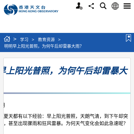
个
语
搜
分
选
人
言
寻
享
单
版
网
站
>
学习
>
教育资源
>
明明早上阳光普照，为何午后却雷暴大雨？
明
早上阳光普照，为何午后却雷暴大
明
早
上
阳
2月
光
普
在夏天都有以下经验：早上阳光普照，天朗气清，到下午却突
布，甚至出现骤雨和狂风雷暴。为何天气变化会如此急速呢？
照，