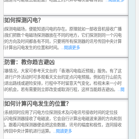
们如何探测闪电？
籍由探测电磁场，便能知道闪电的存在。原理就如一部收音机接收广播
。当我们把数个电磁场探测器放在不同的地方，它们探测到同一个闪电
磁波的方向及时间都各有不同，只要将所有探测器的讯号传回中央计算
便可计算出闪电发生的位置和时间。
...閱讀更多
天防雷：教你趋吉避凶
贴雷暴情况，大家可参考天文台的「香港闪电临近预报」服务。有了这
务，进行户外活动时可多观看天文台的定点闪电预报。例如在行山前先
中途退出路线或避险安排，行程中不时留意天气变化，检视未来一小时
雷暴的机会，若有需要则立即改变或取消行程，这样当能趋吉避凶。
...閱
多
们如何计算闪电发生的位置？
定位系统同时应用了闪电方位探测技术及闪电讯号接收时间的定位技
，当闪电探测器接收了电磁波，它会自行计算出电磁波来源的方向和到
时间。跟着闪电探测器便会把这些数据，讯号的幅度和极性，连同接收
号码传回中央计算机进行运算。
...閱讀更多