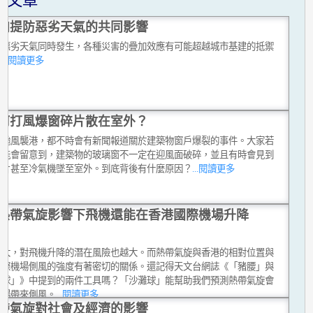
關文章
加提防惡劣天氣的共同影響
種惡劣天氣同時發生，各種災害的疊加效應有可能超越城市基建的抵禦
。
...閱讀更多
何打風爆窗碎片散在室外？
有颱風襲港，都不時會有新聞報道關於建築物窗戶爆裂的事件。大家若
可能會留意到，建築物的玻璃窗不一定在迎風面破碎，並且有時會見到
碎片甚至冷氣機墜至室外。到底背後有什麼原因？
...閱讀更多
熱帶氣旋影響下飛機還能在香港國際機場升降
越大，對飛機升降的潛在風險也越大。而熱帶氣旋與香港的相對位置與
國際機場側風的強度有著密切的關係。還記得天文台網誌《「豬腰」與
灘球」》中提到的兩件工具嗎？「沙灘球」能幫助我們預測熱帶氣旋會
機場帶來側風。
...閱讀更多
帶氣旋對社會及經濟的影響