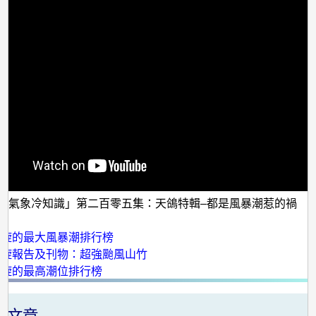
「氣象冷知識」第二百零五集：天鴿特輯–都是風暴潮惹的禍
：
氣旋的最大風暴潮排行榜
氣旋報告及刊物：超強颱風山竹
氣旋的最高潮位排行榜