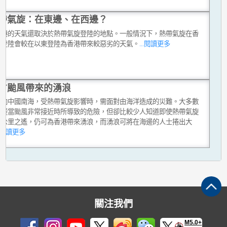
帶氣旋：在東邊、在西邊？
香港的天氣還取決於熱帶氣旋登陸的地點。一般情況下，熱帶氣旋在香
西登陸會較在以東登陸為香港帶來較惡劣的天氣。
...閱讀更多
方颱風帶來的湧浪
面向中國南海，受熱帶氣旋影響時，需面對由海洋造成的災難。大多數
清楚當颱風非常接近時所導致的危險，但卻比較少人知道即使熱帶氣旋
百公里之遙，仍可為香港帶來湧浪，而湧浪可將在海邊的人士捲出大
..閱讀更多
關注我們
M5.0+