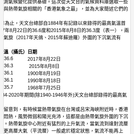
溫
監測氣候變化提供基礎。這次從天文台的氣候資料庫選取一些
且與熱帶氣旋相關的「香港氣象之最」，並為大家簡述它們的
與
風
20年為止，天文台總部自1884年有記錄以來錄得的最高氣溫首
暴
17年8月22日的36.6度和2015年8月8日的36.3度（表一），兩
潮
帶氣旋（2017年天鴿、2015年蘇迪羅）外圍的下沉氣流有
氣溫（攝氏）
日期
36.6
2017年8月22日
36.3
2015年8月8日
36.1
1900年8月19日
36.1
1990年8月18日
35.7
1968年7月25日
884-2020年期間(除1940-1946年外)天文台總部錄得的最高氣
會留意到，有時候當熱帶氣旋在台灣或呂宋海峽附近時，香港
常悶熱，風勢微弱和陽光充沛，這都是由熱帶氣旋外圍的下沉
成。熱帶氣旋中心附近有猛烈的上升氣流，當氣流到達對流層
於更高層大氣（平流層）一般處於穩定狀態，氣流不能再上