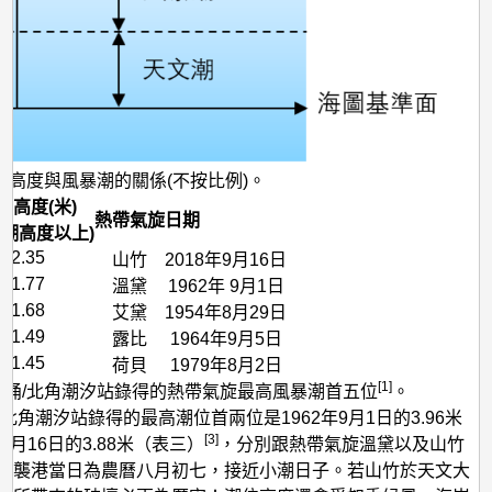
位高度與風暴潮的關係(不按比例)。
潮高度(米)
熱帶氣旋
日期
文潮高度以上)
2.35
山竹
2018年9月16日
1.77
溫黛
1962年 9月1日
1.68
艾黛
1954年8月29日
1.49
露比
1964年9月5日
1.45
荷貝
1979年8月2日
[1]
魚涌/北角潮汐站錄得的熱帶氣旋最高風暴潮首五位
。
/北角潮汐站錄得的最高潮位首兩位是1962年9月1日的3.96米
[3]
年9月16日的3.88米（表三）
，分別跟熱帶氣旋溫黛以及山竹
竹襲港當日為農曆八月初七，接近小潮日子。若山竹於天文大