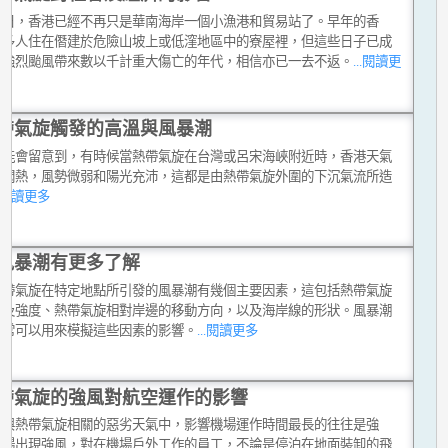
今日，香港已經不再只是華南海岸一個小漁港和貿易站了。早年的香
很多人住在僭建於危險山坡上或低漥地區中的寮屋裡，但這些日子已成
。強烈颱風帶來數以千計重大傷亡的年代，相信亦已一去不返。
...閱讀更
帶氣旋觸發的高溫與風暴潮
可能會留意到，有時候當熱帶氣旋在台灣或呂宋海峽附近時，香港天氣
常悶熱，風勢微弱和陽光充沛，這都是由熱帶氣旋外圍的下沉氣流所造
..閱讀更多
風暴潮有更多了解
熱帶氣旋在特定地點所引發的風暴潮有幾個主要因素，這包括熱帶氣旋
小及強度、熱帶氣旋相對岸邊的移動方向，以及海岸線的形狀。風暴潮
通常可以用來模擬這些因素的影響。
...閱讀更多
帶氣旋的強風對航空運作的影響
種與熱帶氣旋相關的惡劣天氣中，影響機場運作時間最長的往往是強
機場出現強風，對在機場戶外工作的員工，不論是停泊在地面裝卸的飛