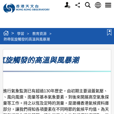
個
語
搜
分
選
人
言
尋
享
單
版
網
站
>
學習
>
教育資源
>
熱帶氣旋觸發的高溫與風暴潮
熱
氣旋觸發的高溫與風暴潮
帶
氣
旋
月
觸
發
台進行氣象監測已有超過130年歷史，由初期主要涵蓋氣壓、
度、風向風速、雨量等基本氣象要素，到後來開展高空氣象探
的
測量等工作。持之以恆及定時的測量，是建構香港氣候資料庫
高
的部分，讓我們得知各項要素在不同時節的氣候平均值，為天