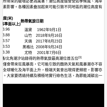
，所帶來的破壞必更為厲害！潮位高度還會受如季候風、海岸
因素影響。各種因素叠加起來可能引致不同地區的潮位高度有
高度(米)
熱帶氣旋
日期
圖基準面以上)
3.96
溫黛
1962年9月1日
3.88
山竹
2018年9月16日
3.57
天鴿
2017年8月23日
3.53
黑格比
2008年9月24日
3.38
尤特
2001年7月6日
[3]
魚涌/北角潮汐站錄得的熱帶氣旋最高潮位首五位
不僅會帶來狂風暴雨，它可能引致的酷熱天氣和風暴潮亦不容
著全球暖化及海平面上升，極端天氣會出現得更頻密，影響亦
峻。大家要透過持續及積極地實行綠色生活，為節能減碳出一