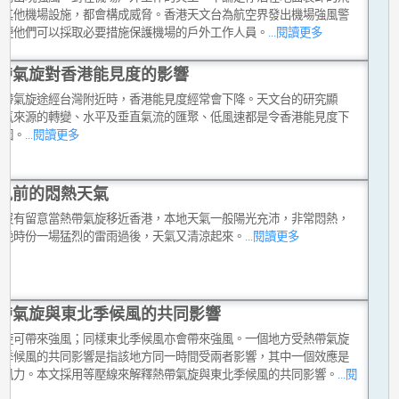
是其他機場設施，都會構成威脅。香港天文台為航空界發出機場強風警
以便他們可以採取必要措施保護機場的戶外工作人員。
...閱讀更多
帶氣旋對香港能見度的影響
熱帶氣旋途經台灣附近時，香港能見度經常會下降。天文台的研究顯
空氣來源的轉變、水平及垂直氣流的匯聚、低風速都是令香港能見度下
原因。
...閱讀更多
風前的悶熱天氣
有沒有留意當熱帶氣旋移近香港，本地天氣一般陽光充沛，非常悶熱，
傍晚時份一場猛烈的雷雨過後，天氣又清涼起來。
...閱讀更多
帶氣旋與東北季候風的共同影響
氣旋可帶來強風；同樣東北季候風亦會帶來強風。一個地方受熱帶氣旋
北季候風的共同影響是指該地方同一時間受兩者影響，其中一個效應是
的風力。本文採用等壓線來解釋熱帶氣旋與東北季候風的共同影響。
...閱
多