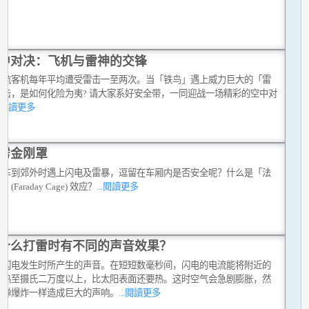
中对决：飞机与雷神的交锋
民航客机每年平均遭受雷击一至两次。当「铁鸟」遇上威力巨大的「雷
之击，是如何化险为夷? 请大家系好安全带，一同迎战一场精彩的空中对
..閱讀更多
雳金刚罩
驾车到郊外时遇上闪电及雷暴，逗留在车厢内是否安全呢？什么是「法
(Faraday Cage) 效应？
...閱讀更多
什么打雷时有不同的声音效果？
是闪电发生时所产生的声音。在短短数毫秒间，闪电的电流能将附近的
加热至摄氏二万度以上，比太阳表面还要热。这时空气会急剧膨胀，然
炸弹爆炸一样造成巨大的声响。
...閱讀更多