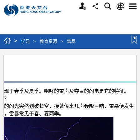
个
语
搜
分
选
人
言
寻
享
单
版
网
站
>
学习
>
教育资源
>
雷暴
雷
暴
出现于春季及夏季。咆哮的雷声及夺目的闪电是它的特征。
暴？
目的闪光突然划破长空，接著传来几声轰隆巨响，雷暴便发生
港，雷暴常见于春、夏两季。