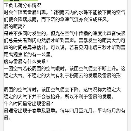
的正负电荷分布情况
有时会伴随著雷暴出现。当积雨云内的水珠不能被下面的空气
它们便会降落成雨，而下沉的急速气流亦会造成狂风。
雷暴的距离？
声是差不多同时发生的，但光在空气中传播的速度比声音快很
人们总是先看到闪电然后才听到雷声。雷暴发生的距离大约可
雷声的时间差异来估计。可以说，若看见闪电后三秒才听到雷
暴距离观察者约有一公里。
定度与雷暴有什么关系？
，一团空气若较周围的空气暖时，该团空气便会不断上升。这
不稳定大气。不稳定的大气有利于积雨云的发展及雷暴的形
较周围的空气冷时，该团空气便会下降。这情况称为稳定大
在稳定的大气下并不会被抬升，所以不利于雷暴的发展。
中什么时间最常出现雷暴？
雷暴通常出现于春季及夏季。每年四月至九月，平均每月约有
雷暴。