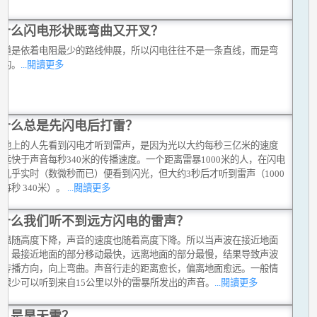
什么闪电形状既弯曲又开叉？
通道是依着电阻最少的路线伸展，所以闪电往往不是一条直线，而是弯
曲的。
...閱讀更多
什么总是先闪电后打雷？
在地上的人先看到闪电才听到雷声，是因为光以大约每秒三亿米的速度
远快于声音每秒340米的传播速度。一个距离雷暴1000米的人，在闪电
后几乎实时（数微秒而已）便看到闪光，但大约3秒后才听到雷声（1000
每秒 340米）。
...閱讀更多
什么我们听不到远方闪电的雷声？
气温随高度下降，声音的速度也随着高度下降。所以当声波在接近地面
时，最接近地面的部分移动最快，远离地面的部分最慢，结果导致声波
其传播方向，向上弯曲。声音行走的距离愈长，偏离地面愈远。一般情
，很少可以听到来自15公里以外的雷暴所发出的声音。
...閱讀更多
么是旱天雷？