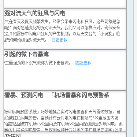
随强对流天气的狂风与闪电
流天气在春天及夏天频繁发生，经常会带来闪电和狂风，这些现象是怎
生的呢？面对急速变化的强对流天气，我们又可以怎样应对，确保安全
本文会介绍雷暴中闪电和狂风的产生机制，以及天文台的「小涡旋」临
报系统如何预测强对流天气。
...閱讀更多
暴引起的微下击暴流
暴产生最强劲的下沉气流称为微下击暴流。
...閱讀更多
踪雷暴、预测闪电---『机场雷暴和闪电预警系
场雷暴和闪电预警系统』巧妙地揉合实时闪电位置和天气雷达数据，自
出黄色或红色闪电警告。当预计有云对地闪电在机场岛5公里范围内发
或有强雷达回波在机场15公里内及在机场5公里内探测到云对地闪电，系
会自动发出黄色闪电警告。当探测或预计云对地闪电在机场岛周围1公里
暴及狂风
生，就会发出红色闪电警告。
...閱讀更多