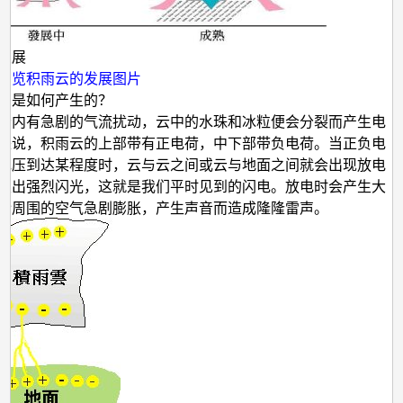
发展
浏览积雨云的发展图片
声是如何产生的？
云内有急剧的气流扰动，云中的水珠和冰粒便会分裂而产生电
来说，积雨云的上部带有正电荷，中下部带负电荷。当正负电
电压到达某程度时，云与云之间或云与地面之间就会出现放电
发出强烈闪光，这就是我们平时见到的闪电。放电时会产生大
令周围的空气急剧膨胀，产生声音而造成隆隆雷声。