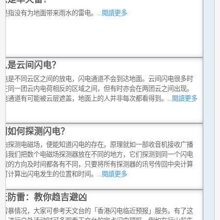
雷是指没有为地面带来雨水的雷电。
...閱讀更多
么是云间闪电？
闪电是不同云区之间的放电，闪电通道不会到达地面。云间闪电很多时
生在同一团云内电荷相反的区域之间，但有时亦会在两团云之间出现。
闪电通道有可能被云层遮盖，地面上的人并非每次都看得到。
...閱讀更多
们如何探测闪电？
籍由探测电磁场，便能知道闪电的存在。原理就如一部收音机接收广播
。当我们把数个电磁场探测器放在不同的地方，它们探测到同一个闪电
磁波的方向及时间都各有不同，只要将所有探测器的讯号传回中央计算
便可计算出闪电发生的位置和时间。
...閱讀更多
天防雷：教你趋吉避凶
贴雷暴情况，大家可参考天文台的「香港闪电临近预报」服务。有了这