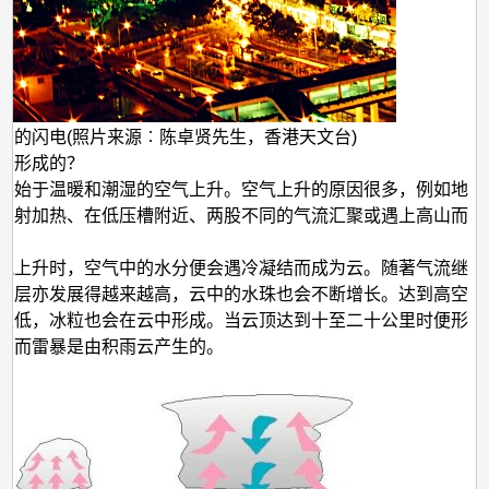
岭的闪电(照片来源︰陈卓贤先生，香港天文台)
样形成的？
展始于温暖和潮湿的空气上升。空气上升的原因很多，例如地
照射加热、在低压槽附近、两股不同的气流汇聚或遇上高山而
气上升时，空气中的水分便会遇冷凝结而成为云。随著气流继
云层亦发展得越来越高，云中的水珠也会不断增长。达到高空
很低，冰粒也会在云中形成。当云顶达到十至二十公里时便形
，而雷暴是由积雨云产生的。