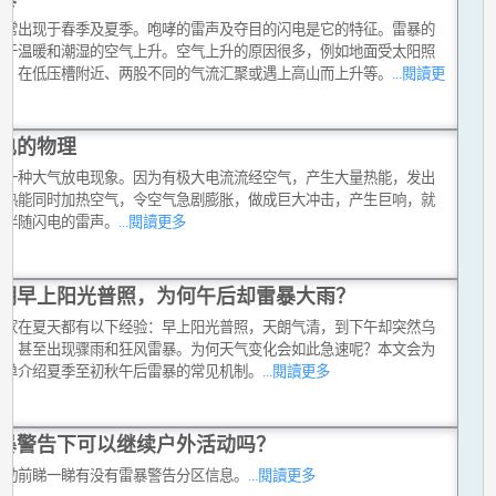
通常出现于春季及夏季。咆哮的雷声及夺目的闪电是它的特征。雷暴的
始于温暖和潮湿的空气上升。空气上升的原因很多，例如地面受太阳照
热、在低压槽附近、两股不同的气流汇聚或遇上高山而上升等。
...閱讀更
电的物理
是一种大气放电现象。因为有极大电流流经空气，产生大量热能，发出
。热能同时加热空气，令空气急剧膨胀，做成巨大冲击，产生巨响，就
常伴随闪电的雷声。
...閱讀更多
明早上阳光普照，为何午后却雷暴大雨？
大家在夏天都有以下经验：早上阳光普照，天朗气清，到下午却突然乌
布，甚至出现骤雨和狂风雷暴。为何天气变化会如此急速呢？本文会为
简单介绍夏季至初秋午后雷暴的常见机制。
...閱讀更多
暴警告下可以继续户外活动吗？
活动前睇一睇有没有雷暴警告分区信息。
...閱讀更多