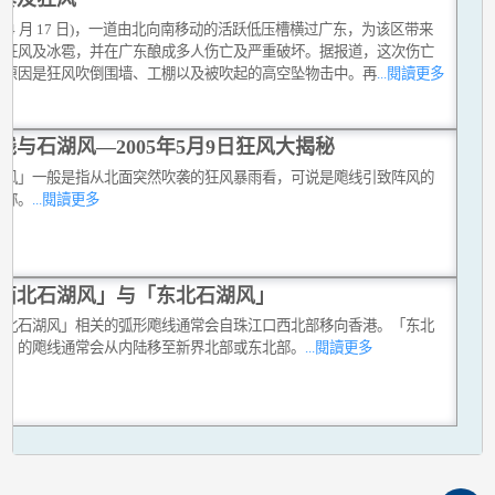
(4 月 17 日)，一道由北向南移动的活跃低压槽横过广东，为该区带来
、狂风及冰雹，并在广东酿成多人伤亡及严重破坏。据报道，这次伤亡
要原因是狂风吹倒围墙、工棚以及被吹起的高空坠物击中。再
...閱讀更多
线与石湖风—2005年5月9日狂风大揭秘
湖风」一般是指从北面突然吹袭的狂风暴雨看，可说是飑线引致阵风的
俗称。
...閱讀更多
西北石湖风」与「东北石湖风」
西北石湖风」相关的弧形飑线通常会自珠江口西北部移向香港。「东北
风」的飑线通常会从内陆移至新界北部或东北部。
...閱讀更多