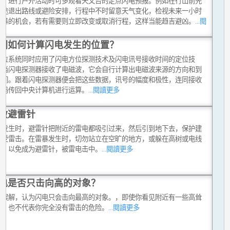
务，进行户外活动时可多观看天文台的定点闪电预报。例如在行山前先
中途退出路线或避险安排，行程中不时留意天气变化，检视未来一小时
雷暴的机会，若有需要则立即改变或取消行程，这样当能趋吉避凶。
...閱
多
们如何计算闪电发生的位置？
定位系统同时应用了闪电方位探测技术及闪电讯号接收时间的定位技
，当闪电探测器接收了电磁波，它会自行计算出电磁波来源的方向和到
时间。跟着闪电探测器便会把这些数据，讯号的幅度和极性，连同接收
号码传回中央计算机进行运算。
...閱讀更多
做避雷针
暴发生时，避雷针把附近的雷电都吸引过来，然后引到地下去，保护建
不受雷击。在雷暴发生时，切勿站立在空旷的地方，或躲在高树或电线
面，以免成为避雷针，被雷电击中。
...閱讀更多
电是否只击向高的对象？
个误解，认为闪电只会击向最高的对象。，即使你看见附近有一些高耸
体，也不代表你完全没有雷击的危险。
...閱讀更多