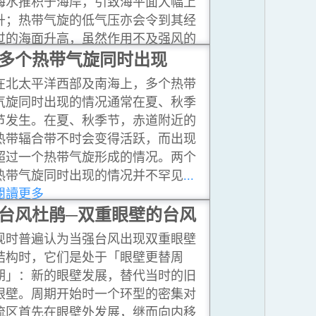
海水推积于海岸，引致海平面大幅上
升；热带气旋的低气压亦会令到其经
过的海面升高，虽然作用不及强风的
影响大。这现象称为风暴潮。如果风
多个热带气旋同时出现
暴潮适逢天文涨潮，海平面可能比平
在北太平洋西部及南海上，多个热带
常高出很多，引致沿海低洼地区被海
气旋同时出现的情况通常在夏、秋季
水淹浸。
...閱讀更多
节发生。在夏、秋季节，赤道附近的
热带辐合带不时会变得活跃，而出现
超过一个热带气旋形成的情况。两个
热带气旋同时出现的情况并不罕见
...
閱讀更多
台风杜鹃─双重眼壁的台风
现时普遍认为当强台风出现双重眼壁
结构时，它们是处于「眼壁更替周
期」：新的眼壁发展，替代当时的旧
眼壁。周期开始时一个环型的密集对
流区首先在眼壁外发展，继而向内移