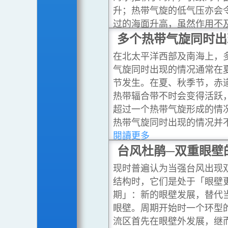
升；热带气旋的低气压亦会
过的海面升高，虽然作用不
影响大。这现象称为风暴潮
多个热带气旋同时出
暴潮适逢天文涨潮，海平面
在北太平洋西部及南海上，
常高出很多，引致沿海低洼
气旋同时出现的情况通常在
水淹浸。
...閱讀更多
节发生。在夏、秋季节，赤
热带辐合带不时会变得活跃
超过一个热带气旋形成的情
热带气旋同时出现的情况并
閱讀更多
台风杜鹃─双重眼壁
现时普遍认为当强台风出现
结构时，它们是处于「眼壁
期」：新的眼壁发展，替代
眼壁。周期开始时一个环型
流区首先在眼壁外发展，继