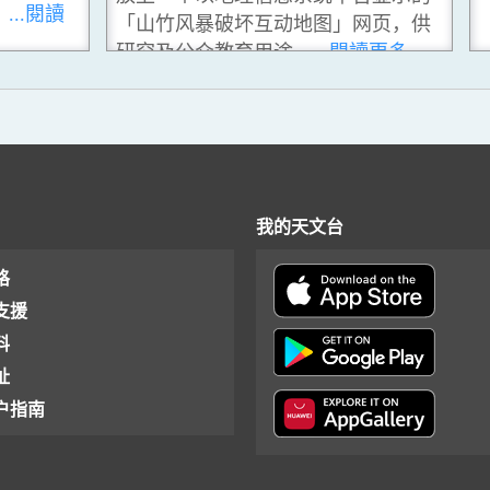
。
...閱讀
「山竹风暴破坏互动地图」网页，供
研究及公众教育用途。
...閱讀更多
我的天文台
格
支援
料
址
户指南