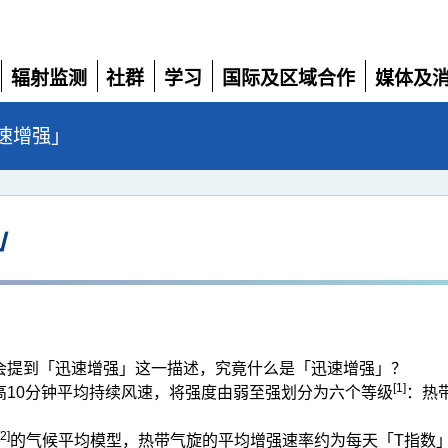
辐射监测
社群
学习
国际及区域合作
媒体及
展
展
展
展
展
开
开
开
开
开
速增强」
」
会提到「迅速增强」这一描述，究竟什么是「迅速增强」？
[1]
高10分钟平均持续风速，将强度由弱至强划分为六个等级
：热
[2]
的气候平均模型，热带气旋的平均增强速率约为每天「T指数」