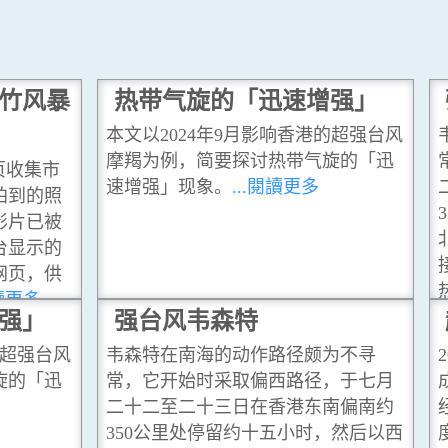
竹风暴
热带气旋的「迅速增强」
本文以2024年9月影响香港的超强台风
摩羯为例，简要探讨热带气旋的「迅
专页收集市
速增强」现象。
...閱讀更多
拍到的照
影片已被
台显示的
网页，供
閱讀更多
强」
强台风韦森特
的超强台风
韦森特在南海的动作路径颇为不寻
旋的「迅
常，它开始时采取偏西路径，于七月
二十二至二十三日在香港东南偏南约
350公里处停留约十五小时，然后以西