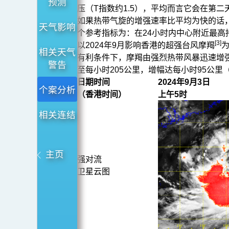
强」
预测
压（T指数约1.5），平均而言它会在第二
如果热带气旋的增强速率比平均为快的话
天气影响
个参考指标为：在24小时内中心附近最高
[3]
以2024年9月影响香港的超强台风摩羯
为
相关天气
有利条件下，摩羯由强烈热带风暴迅速增强
警告
至每小时205公里，增幅达每小时95公里
日期时间
2024年9月3日
个案分析
（香港时间）
上午5时
相关连结
主页
强对流
卫星云图