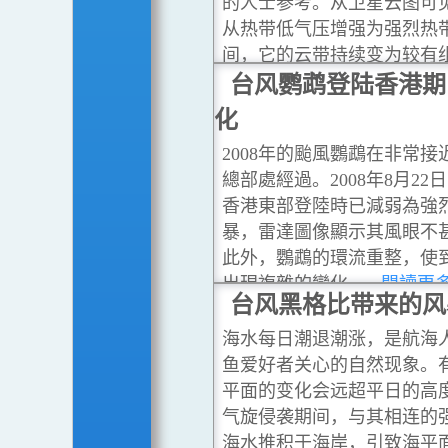
的人士参考。从卫星云图可
从热带低气压增强为强烈热
间，它的云带持续变为较有
涡。
台风鹦鹉登陆香港期
...閱讀更多
化
2008年的颱風鸚鵡在非常接
總部處經過。2008年8月22
香港東部登陸時已減弱為強
暴，雷達圖像顯示其風眼不
此外，鸚鵡的環流重整，使
出現複雜的變化。
...閱讀更
台风黑格比带来的风
海水每日潮退潮涨，是航海
鱼爱好者关心的自然现象。
平面的变化会远超平日的高
气旋侵袭期间，与其相连的
海水推积于海岸，引致海平