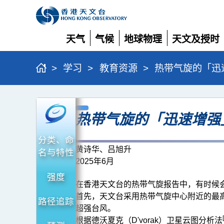
天气
气候
地球物理
天文及授时
展
展
展
展
开
开
开
开
>
学习
>
教育资源
>
热带气旋的「迅
热
热带气旋的「迅速增强
带
气
分类、命
旋
黄诗华、吕旭升
名与特性
2025年6月
的
强度
「迅
在香港天文台的热带气旋报告中，有时候
速
首先，天文台采用热带气旋中心附近的最
路径追踪
超强台风。
增
根据德沃夏克（D'vorak）卫星云图分析法