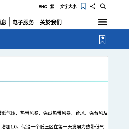
ENG
繁
文字大小
选
消息
电子服务
关於我们
单
展
展
开
开
带低气压、热带风暴、强烈热带风暴、台风、强台风及
增加1.0。假设一个低压区在第一天发展为热带低气