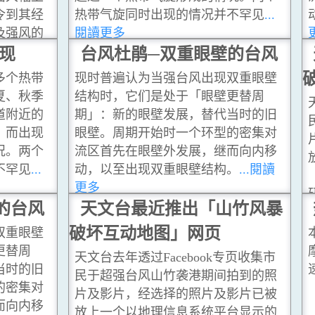
令到其经
热带气旋同时出现的情况并不罕见
...
及强风的
閱讀更多
。如果风
现
台风杜鹃─双重眼壁的台风
可能比平
多个热带
现时普遍认为当强台风出现双重眼壁
地区被海
夏、秋季
结构时，它们是处于「眼壁更替周
道附近的
期」：新的眼壁发展，替代当时的旧
，而出现
眼壁。周期开始时一个环型的密集对
况。两个
流区首先在眼壁外发展，继而向内移
不罕见
...
动，以至出现双重眼壁结构。
...閱讀
更多
的台风
天文台最近推出「山竹风暴
破坏互动地图」网页
双重眼壁
更替周
天文台去年透过Facebook专页收集市
当时的旧
民于超强台风山竹袭港期间拍到的照
的密集对
片及影片，经选择的照片及影片已被
而向内移
放上一个以地理信息系统平台显示的