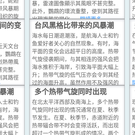
见，妮妲
暴，雷達圖像顯示其風眼不甚完整。
带风暴期
此外，鸚鵡的環流重整，使到其路徑
组织的旋
出現複雜的變化。
...閱讀更多
间的变
台风黑格比带来的风暴潮
海水每日潮退潮涨，是航海人士和钓
鱼爱好者关心的自然现象。有时，海
近天文台
平面的变化会远超平日的高度。热带
日，鸚鵡在
气旋侵袭期间，与其相连的强风会把
烈熱帶風
海水推积于海岸，引致海平面大幅上
甚完整。
升；热带气旋的低气压亦会令到其经
到其路徑
过的海面升高，虽然作用不及强风的
多
暴潮
影响大。这现象称为风暴潮。如果风
多个热带气旋同时出现
暴潮适逢天文涨潮，海平面可能比平
人士和钓
在北太平洋西部及南海上，多个热带
常高出很多，引致沿海低洼地区被海
有时，海
气旋同时出现的情况通常在夏、秋季
水淹浸。
...閱讀更多
度。热带
节发生。在夏、秋季节，赤道附近的
强风会把
热带辐合带不时会变得活跃，而出现
面大幅上
超过一个热带气旋形成的情况。两个