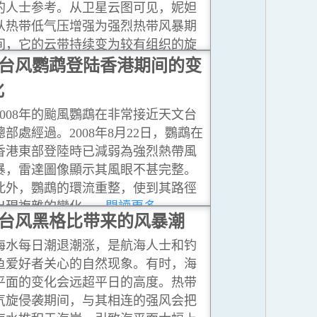
的人士参考。从卫星云图可见，妮妲
从热带低气压增强为强烈热带风暴期
间，它的云带持续变为较有组织的旋
涡。
台风鹦鹉登陆香港期间的变
...閱讀更多
化
2008年的颱風鸚鵡在非常接近天文台
總部處經過。2008年8月22日，鸚鵡在
香港東部登陸時已減弱為強烈熱帶風
暴，雷達圖像顯示其風眼不甚完整。
此外，鸚鵡的環流重整，使到其路徑
出現複雜的變化。
...閱讀更多
台风黑格比带来的风暴潮
海水每日潮退潮涨，是航海人士和钓
鱼爱好者关心的自然现象。有时，海
平面的变化会远超平日的高度。热带
气旋侵袭期间，与其相连的强风会把