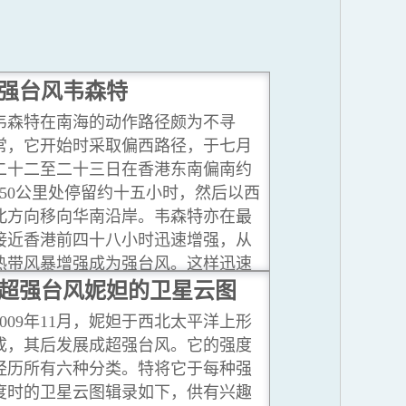
强台风韦森特
韦森特在南海的动作路径颇为不寻
常，它开始时采取偏西路径，于七月
二十二至二十三日在香港东南偏南约
350公里处停留约十五小时，然后以西
北方向移向华南沿岸。韦森特亦在最
接近香港前四十八小时迅速增强，从
热带风暴增强成为强台风。这样迅速
增强的情况，以上述热带气旋来说是
超强台风妮妲的卫星云图
史无前例。
...閱讀更多
2009年11月，妮妲于西北太平洋上形
成，其后发展成超强台风。它的强度
经历所有六种分类。特将它于每种强
度时的卫星云图辑录如下，供有兴趣