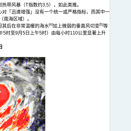
烈热带风暴（T指数约3.5），如此类推。
心对「迅速增强」没有一个统一或严格指标，而其中一
里（南海区域）。
[4]
[5]
但其后在非常温暖的海水
加上微弱的垂直风切变
等
5时至9月5日上午5时）由每小时110公里显著上升
日