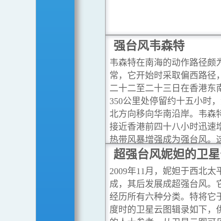
强台风韦森特
韦森特在南海的动作路径颇
常，它开始时采取偏西路径
二十二至二十三日在香港东
350公里处停留约十五小时
北方向移向华南沿岸。韦森
接近香港前四十八小时迅速
热带风暴增强成为强台风。
增强的情况，以上述热带气
超强台风妮妲的卫星
史无前例。
...閱讀更多
2009年11月，妮妲于西北
成，其后发展成超强台风。
经历所有六种分类。特将它
度时的卫星云图辑录如下，