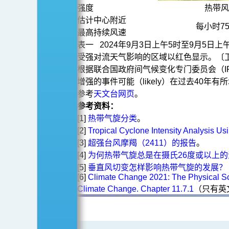
强度
热带
估计中心附近
每小时7
最高持续风速
表一 2024年9月3日上午5时至9月
受强对流天气影响的区域以红色显示。〔
根据联合国政府间气候变化专门委员会（I
增强的事件可能（likely）在过去40年有
参考
天文台网页
。
参考资料：
[1]
热带气旋分类
。
[2]
Tropical Cyclone Intensity Analysis Usi
[3]
超强台风摩羯（2411）的报告
。
[4]
为何热带气旋总是在摄氏26度或以上
[5]
垂直风切变怎样影响热带气旋的发展？
[6]
Climate Change 2021: The Physical Sci
Climate Change. Chapter 11.7.1
（只有英