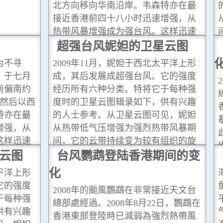
北方向移向华南沿岸。韦森特亦在最
接近香港前四十八小时迅速增强，从
热带风暴增强成为强台风。这样迅速
增强的情况，以上述热带气旋来说是
超强台风妮妲的卫星云图
史无前例。
...閱讀更多
为不寻
2009年11月，妮妲于西北太平洋上形
，于七月
成，其后发展成超强台风。它的强度
南偏南约
经历所有六种分类。特将它于每种强
，然后以西
度时的卫星云图辑录如下，供有兴趣
特亦在最
的人士参考。从卫星云图可见，妮妲
增强，从
从热带低气压增强为强烈热带风暴期
这样迅速
间，它的云带持续变为较有组织的旋
旋来说是
云图
涡。
台风鹦鹉登陆香港期间的变
...閱讀更多
化
太平洋上形
它的强度
2008年的颱風鸚鵡在非常接近天文台
于每种强
總部處經過。2008年8月22日，鸚鵡在
供有兴趣
香港東部登陸時已減弱為強烈熱帶風