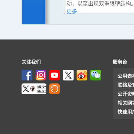
动，以至出现双重眼壁结构
更多
上
下
一
一
项
项
关注我们
服务台
公用表
联络及
M5.0+
M6.0+
公开资
相关网
快速用