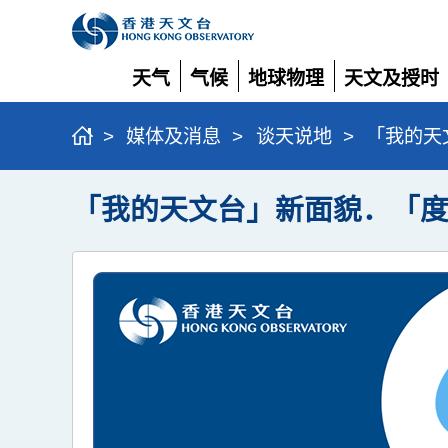
天气
气候
地球物理
天文及授时
展
展
展
展
开
开
开
开
>
媒体及消息
>
谈天说地
>
「我的天
「我的天文台」新面貌．「