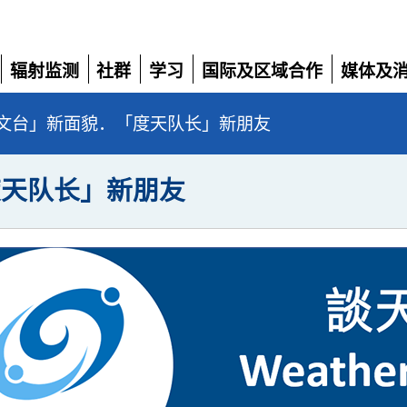
辐射监测
社群
学习
国际及区域合作
媒体及
展
展
展
展
展
开
开
开
开
开
文台」新面貌．「度天队长」新朋友
度天队长」新朋友