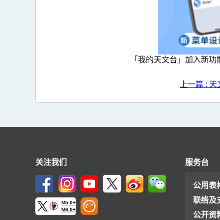
「我的天文台」加入新功
上一篇 :
关注我们
服务台
公用表
联络及
M5.0+
M6.0+
公开资