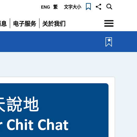
ENG
繁
文字大小
选
消息
电子服务
关於我们
单
展
展
开
开