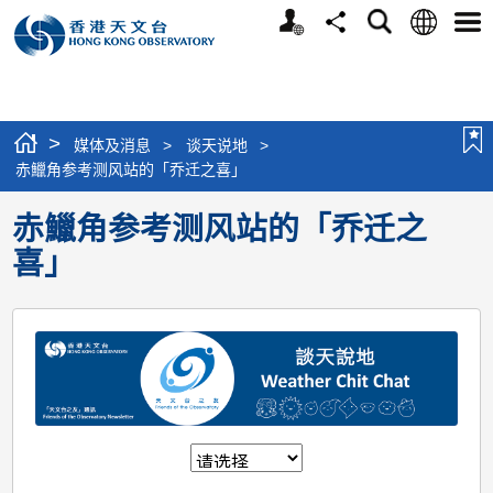
个
语
搜
分
选
人
言
寻
享
单
版
网
站
>
媒体及消息
>
谈天说地
>
赤鱲角参考测风站的「乔迁之喜」
赤鱲角参考测风站的「乔迁之
喜」