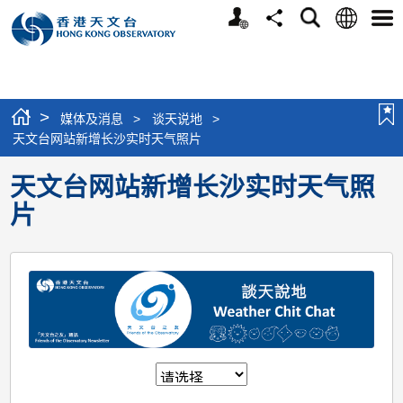
个
语
搜
分
选
人
言
寻
享
单
版
网
站
>
媒体及消息
>
谈天说地
>
天文台网站新增长沙实时天气照片
天文台网站新增长沙实时天气照
片