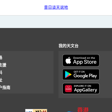
昔日谈天说地
我的天文台
格
支援
料
址
户指南