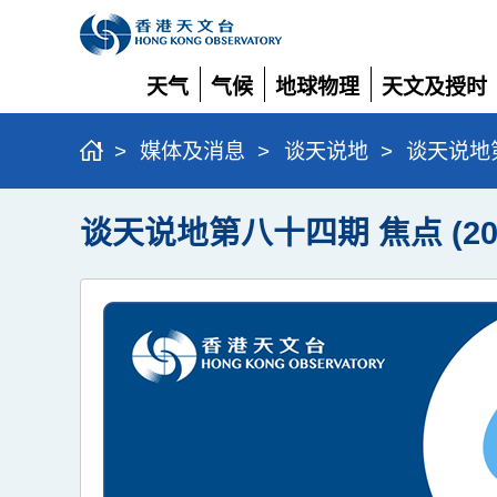
天气
气候
地球物理
天文及授时
展
展
展
展
开
开
开
开
>
媒体及消息
>
谈天说地
>
谈天说地第八
谈天说地第八十四期 焦点 (2022