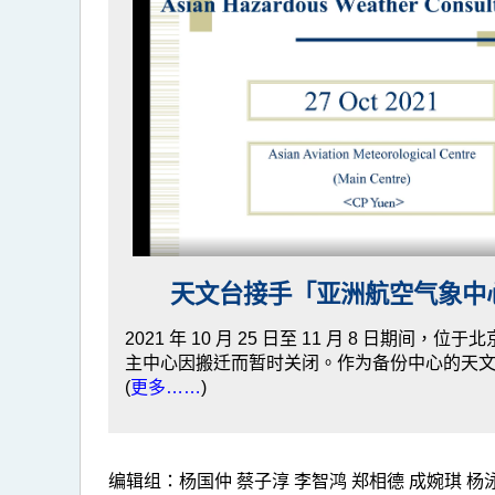
天文台接手「亚洲航空气象中
2021 年 10 月 25 日至 11 月 8 日期间
主中心因搬迁而暂时关闭。作为备份中心的天
(
更多……
)
编辑组：杨国仲 蔡子淳 李智鸿 郑相德 成婉琪 杨