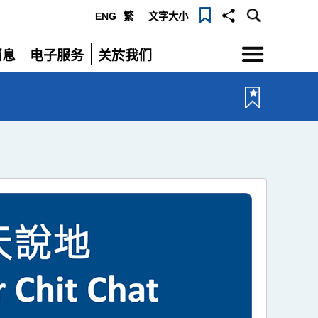
ENG
繁
文字大小
选
消息
电子服务
关於我们
单
展
展
开
开