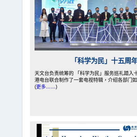
「科学为民」十五周
天文台负责统筹的 「科学为民」服务巡礼踏入十
港电台联合制作了一套电视特辑，介绍各部门
(
更多……
)