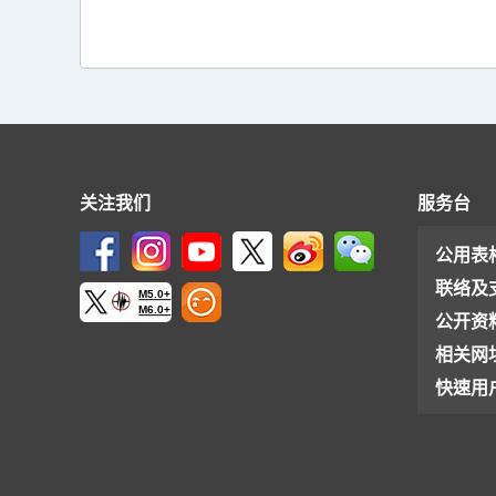
关注我们
服务台
公用表
联络及
M5.0+
M6.0+
公开资
相关网
快速用