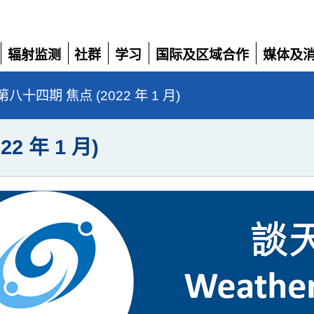
辐射监测
社群
学习
国际及区域合作
媒体及
展
展
展
展
展
开
开
开
开
开
十四期 焦点 (2022 年 1 月)
 年 1 月)