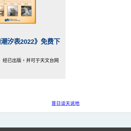
潮汐表2022》免费下
》
经已出版，并可于天文台网
昔日谈天说地