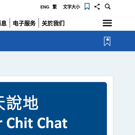
ENG
繁
文字大小
选
消息
电子服务
关於我们
单
展
展
开
开