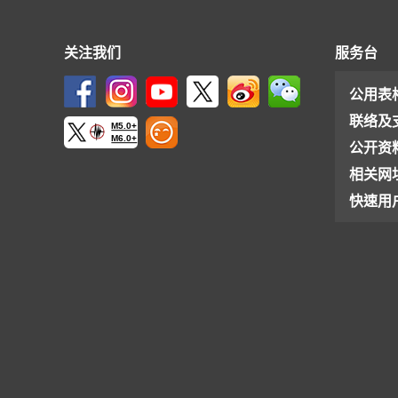
关注我们
服务台
公用表
联络及
M5.0+
M6.0+
公开资
相关网
快速用