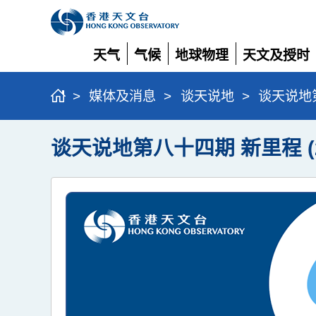
天气
气候
地球物理
天文及授时
展
展
展
展
开
开
开
开
>
媒体及消息
>
谈天说地
>
谈天说地第
谈天说地第八十四期 新里程 (20