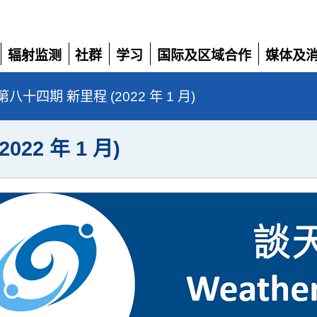
辐射监测
社群
学习
国际及区域合作
媒体及
展
展
展
展
展
开
开
开
开
开
八十四期 新里程 (2022 年 1 月)
22 年 1 月)