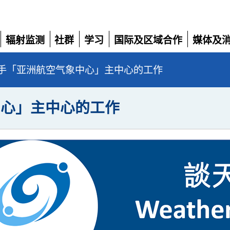
辐射监测
社群
学习
国际及区域合作
媒体及
展
展
展
展
展
开
开
开
开
开
手「亚洲航空气象中心」主中心的工作
中心」主中心的工作