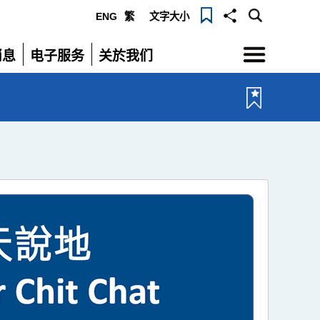
ENG
繁
文字大小
选
消息
电子服务
关於我们
单
展
展
开
开