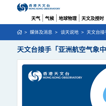
天气
气候
地球物理
天文及授时
展
展
展
展
开
开
开
开
>
媒体及消息
>
谈天说地
>
天文台接
天文台接手「亚洲航空气象