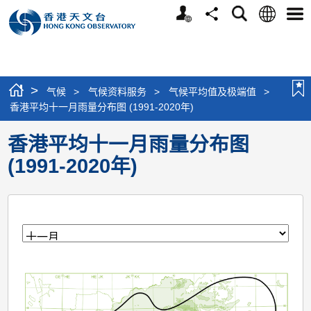
个
语
搜
分
选
人
言
寻
享
单
版
网
站
>
气候
>
气候资料服务
>
气候平均值及极端值
>
香港平均十一月雨量分布图 (1991-2020年)
香港平均十一月雨量分布图
(1991-2020年)
月