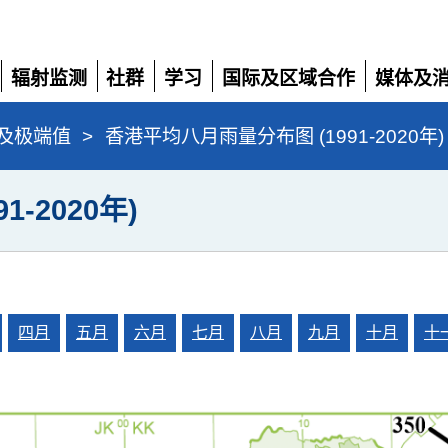
辐射监测
社群
学习
国际及区域合作
媒体及
展
展
展
展
展
开
开
开
开
开
及极端值
>
香港平均八月雨量分布图 (1991-2020年)
-2020年)
四月
五月
六月
七月
八月
九月
十月
十