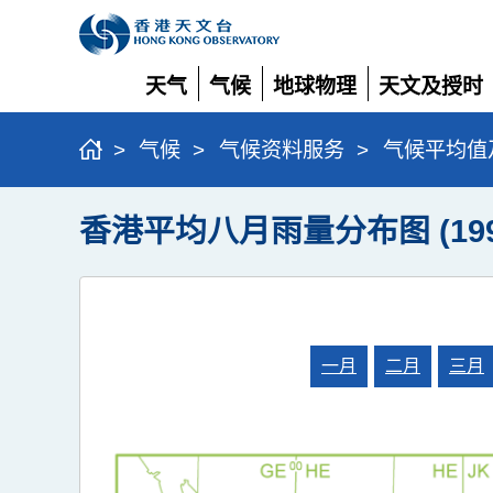
天气
气候
地球物理
天文及授时
展
展
展
展
开
开
开
开
>
气候
>
气候资料服务
>
气候平均值
香港平均八月雨量分布图 (1991
一月
二月
三月
月