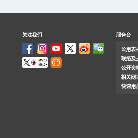
关注我们
服务台
公用表
联络及
M5.0+
M6.0+
公开资
相关网
快速用