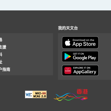
我的天文台
格
支援
料
址
户指南