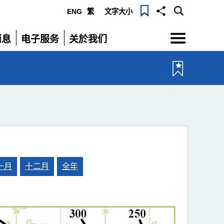
ENG
繁
文字大小
选
消息
电子服务
关於我们
单
展
展
开
开
一月
十二月
全年