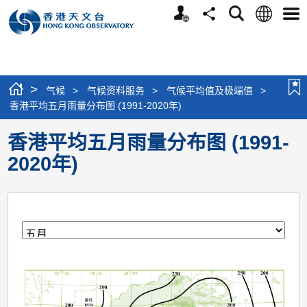
个
语
搜
分
选
人
言
寻
享
单
版
网
站
>
气候
>
气候资料服务
>
气候平均值及极端值
>
香港平均五月雨量分布图 (1991-2020年)
香港平均五月雨量分布图 (1991-
2020年)
月