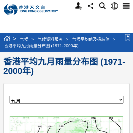
个
语
搜
分
选
人
言
寻
享
单
版
网
站
>
气候
>
气候资料服务
>
气候平均值及极端值
>
香港平均九月雨量分布图 (1971-2000年)
香港平均九月雨量分布图 (1971-
2000年)
月