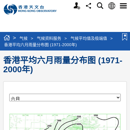
个
语
搜
分
选
人
言
寻
享
单
版
网
站
>
气候
>
气候资料服务
>
气候平均值及极端值
>
香港平均六月雨量分布图 (1971-2000年)
香港平均六月雨量分布图 (1971-
2000年)
月