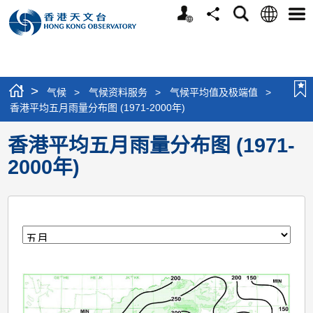
个
语
搜
分
选
人
言
寻
享
单
版
网
站
>
气候
>
气候资料服务
>
气候平均值及极端值
>
香港平均五月雨量分布图 (1971-2000年)
香港平均五月雨量分布图 (1971-
2000年)
月