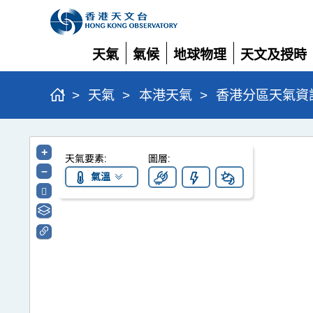
天氣
氣候
地球物理
天文及授時
展開
展開
展開
展開
>
天氣
>
本港天氣
>
香港分區天氣資
香
+
天氣要素:
圖層:
港
–
氣溫
分
區
天
氣
資
訊