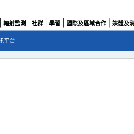
輻射監測
社群
學習
國際及區域合作
媒體及
展開
展開
展開
展開
展開
訊平台