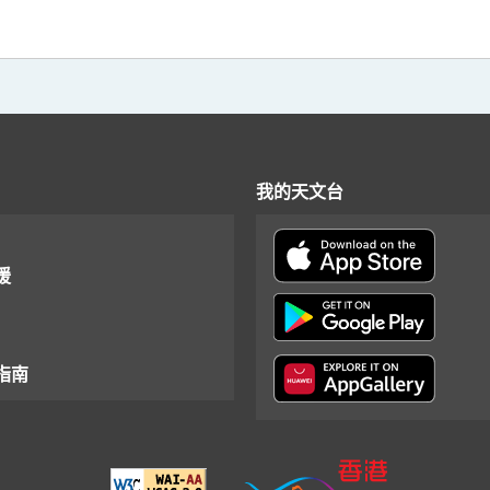
我的天文台
援
指南