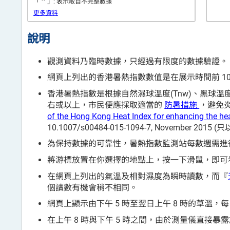
*
「
」: 表示取自不完整數據
更多資料
說明
觀測資料乃臨時數據，只經過有限度的數據驗證。
網頁上列出的香港暑熱指數數值是在展示時間前 10
香港暑熱指數是根據自然濕球溫度(Tnw)、黑球溫度(Tg
右或以上，市民便應採取適當的
防暑措施
，避免炎熱天氣
of the Hong Kong Heat Index for enhancing the hea
10.1007/s00484-015-1094-7, November 201
為保持數據的可靠性，暑熱指數監測站每數週需進
將游標放置在你選擇的地點上，按一下滑鼠，即可看
在網頁上列出的氣溫及相對濕度為瞬時讀數，而『
個讀數有機會稍不相同。
網頁上顯示由下午 5 時至翌日上午 8 時的草溫，每
在上午 8 時與下午 5 時之間，由於測量儀直