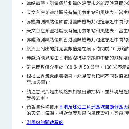
當結霜時，測量儀所測量的溫度未必能反映真實的
天文台在某些地區設有備用氣象站和風速表。當主
赤鱲角測風站位於香港國際機場北跑道靠近中間的
天文台在某些地區設有備用氣象站和風速表。當主
赤鱲角測風站位於香港國際機場北跑道靠近中間的
網頁上列出的能見度數值是在展示時間前 10 分鐘
赤鱲角能見度由香港國際機場南跑道中間的能見度
能見度數值介乎於 100 米與 50 公里，100 米表
根據世界氣象組織指引，能見度會按照不同數值區間向下
至50公里)。
請注意照片是由網絡照相機自動拍攝，並於現場經
參考之用。
預報資料均使用
香港及珠江三角洲區域自動分區天
的天氣、氣溫、相對濕度及風向風速資料，其預測
測風站的開敞程度