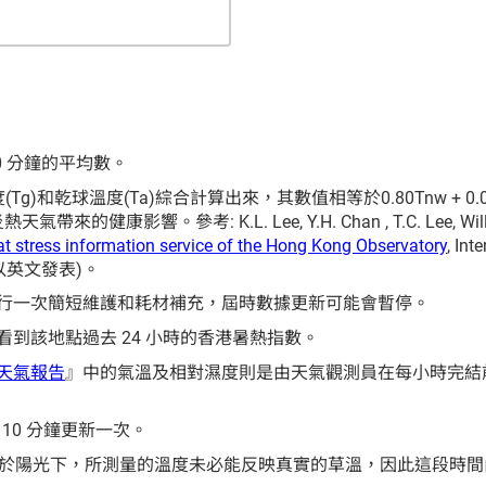
 分鐘的平均數。
)和乾球溫度(Ta)綜合計算出來，其數值相等於0.80Tnw + 0.0
帶來的健康影響。參考: K.L. Lee, Y.H. Chan , T.C. Lee, William 
t stress information service of the Hong Kong Observatory
, Int
5 (只以英文發表)。
行一次簡短維護和耗材補充，屆時數據更新可能會暫停。
到該地點過去 24 小時的香港暑熱指數。
天氣報告
』中的氣溫及相對濕度則是由天氣觀測員在每小時完結
 10 分鐘更新一次。
接暴露於陽光下，所測量的溫度未必能反映真實的草溫，因此這段時