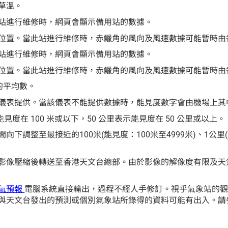
草溫。
站進行維修時，網頁會顯示備用站的數據。
位置。當此站進行維修時，赤鱲角的風向及風速數據可能暫時由
站進行維修時，網頁會顯示備用站的數據。
位置。當此站進行維修時，赤鱲角的風向及風速數據可能暫時由
的平均數。
儀表提供。當該儀表不能提供數據時，能見度數字會由機場上其
示能見度在 100 米或以下，50 公里表示能見度在 50 公里或以上。
調整至最接近的100米(能見度：100米至4999米)、1公里(
影像壓縮後轉送至香港天文台總部。由於影像的解像度有限及天
氣預報
電腦系統直接輸出，過程不經人手修訂。視乎氣象站的
與天文台發出的預測或個別氣象站所錄得的資料可能有出入。請