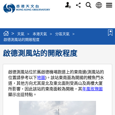
個
語
搜
分
選
人
言
尋
享
單
版
網
站
>
天氣
>
本港天氣
>
分區天氣
>
啟德測風站的開敞程度
啟德測風站的開敞程度
啟德測風站位於舊啟德機場跑道上的東南邊(測風站的
位置請參考以下
地圖
)。該站東南面為開揚的鯉魚門水
道，其他方向尤其是北及東北面則受高山及高樓大厦
所影響，因此該站的東南面較為開敞，其
年風玫瑰圖
顯示出這特點。