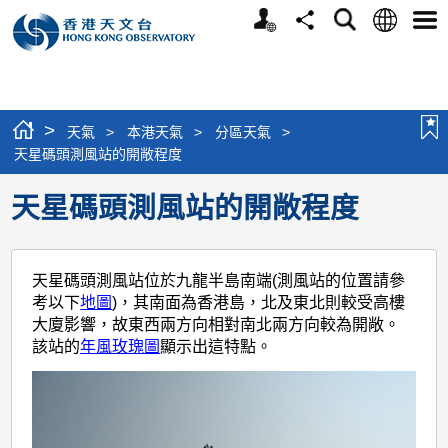
個
語
搜
分
選
人
言
尋
享
單
版
網
站
>
天氣
>
本港天氣
>
分區天氣
>
天星碼頭測風站的開敞程度
天星碼頭測風站的開敞程度
天星碼頭測風站位於九龍半島南端(測風站的位置請參
考以下
地圖
)，其南面為香港島，北及東北則較受高樓
大廈影響，故東西兩方向相對南北兩方向較為開敞。
該站的
年風玫瑰圖
顯示出這特點。