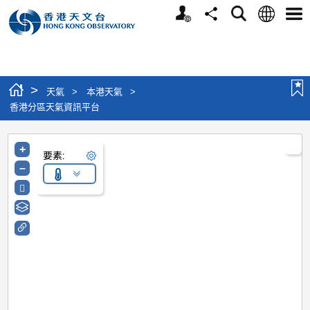
個人版網站
語言
搜尋
分享
選單
>
天氣
>
本港天氣
>
香港分區天氣資訊平台
+
要素:
–