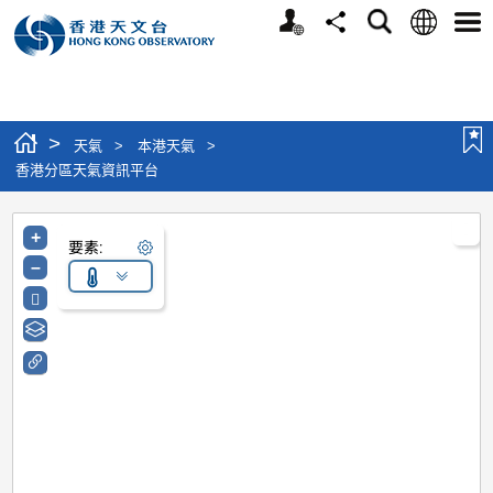
個人版網站
語言
搜尋
分享
選單
>
天氣
>
本港天氣
>
香港分區天氣資訊平台
+
要素:
–