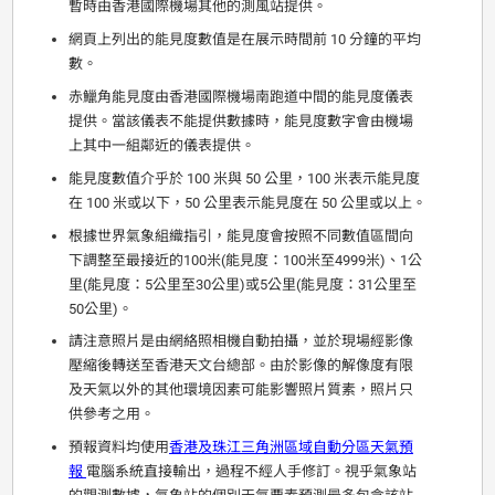
暫時由香港國際機場其他的測風站提供。
網頁上列出的能見度數值是在展示時間前 10 分鐘的平均
數。
赤鱲角能見度由香港國際機場南跑道中間的能見度儀表
提供。當該儀表不能提供數據時，能見度數字會由機場
上其中一組鄰近的儀表提供。
能見度數值介乎於 100 米與 50 公里，100 米表示能見度
在 100 米或以下，50 公里表示能見度在 50 公里或以上。
根據世界氣象組織指引，能見度會按照不同數值區間向
下調整至最接近的100米(能見度：100米至4999米)、1公
里(能見度：5公里至30公里)或5公里(能見度：31公里至
50公里)。
請注意照片是由網絡照相機自動拍攝，並於現場經影像
壓縮後轉送至香港天文台總部。由於影像的解像度有限
及天氣以外的其他環境因素可能影響照片質素，照片只
供參考之用。
預報資料均使用
香港及珠江三角洲區域自動分區天氣預
報
電腦系統直接輸出，過程不經人手修訂。視乎氣象站