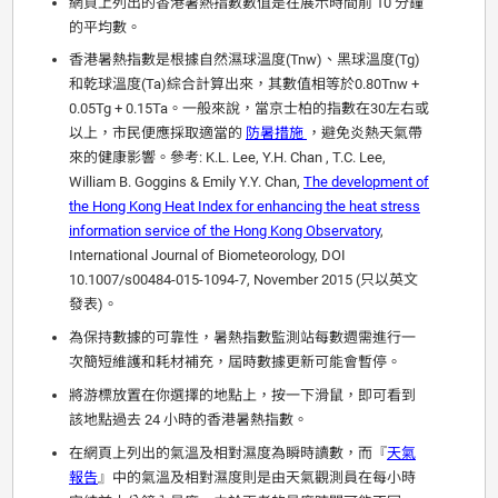
網頁上列出的香港暑熱指數數值是在展示時間前 10 分鐘
的平均數。
香港暑熱指數是根據自然濕球溫度(Tnw)、黑球溫度(Tg)
和乾球溫度(Ta)綜合計算出來，其數值相等於0.80Tnw +
0.05Tg + 0.15Ta。一般來說，當京士柏的指數在30左右或
以上，市民便應採取適當的
防暑措施
，避免炎熱天氣帶
來的健康影響。參考: K.L. Lee, Y.H. Chan , T.C. Lee,
William B. Goggins & Emily Y.Y. Chan,
The development of
the Hong Kong Heat Index for enhancing the heat stress
information service of the Hong Kong Observatory
,
International Journal of Biometeorology, DOI
10.1007/s00484-015-1094-7, November 2015 (只以英文
發表)。
為保持數據的可靠性，暑熱指數監測站每數週需進行一
次簡短維護和耗材補充，屆時數據更新可能會暫停。
將游標放置在你選擇的地點上，按一下滑鼠，即可看到
該地點過去 24 小時的香港暑熱指數。
在網頁上列出的氣溫及相對濕度為瞬時讀數，而『
天氣
報告
』中的氣溫及相對濕度則是由天氣觀測員在每小時