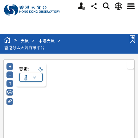
個人版網站
語言
搜尋
分享
選單
>
天氣
>
本港天氣
>
香港分區天氣資訊平台
+
要素:
–