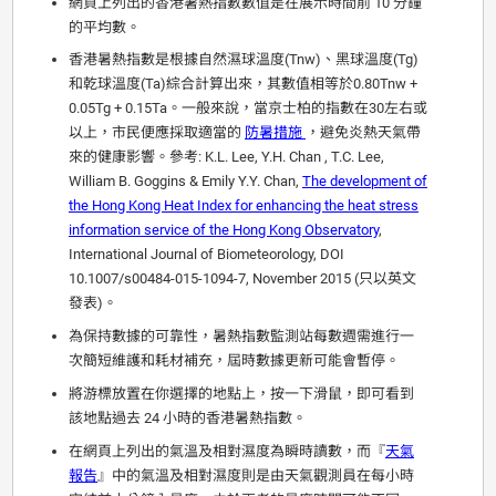
網頁上列出的香港暑熱指數數值是在展示時間前 10 分鐘
的平均數。
香港暑熱指數是根據自然濕球溫度(Tnw)、黑球溫度(Tg)
和乾球溫度(Ta)綜合計算出來，其數值相等於0.80Tnw +
0.05Tg + 0.15Ta。一般來說，當京士柏的指數在30左右或
以上，市民便應採取適當的
防暑措施
，避免炎熱天氣帶
來的健康影響。參考: K.L. Lee, Y.H. Chan , T.C. Lee,
William B. Goggins & Emily Y.Y. Chan,
The development of
the Hong Kong Heat Index for enhancing the heat stress
information service of the Hong Kong Observatory
,
International Journal of Biometeorology, DOI
10.1007/s00484-015-1094-7, November 2015 (只以英文
發表)。
為保持數據的可靠性，暑熱指數監測站每數週需進行一
次簡短維護和耗材補充，屆時數據更新可能會暫停。
將游標放置在你選擇的地點上，按一下滑鼠，即可看到
該地點過去 24 小時的香港暑熱指數。
在網頁上列出的氣溫及相對濕度為瞬時讀數，而『
天氣
報告
』中的氣溫及相對濕度則是由天氣觀測員在每小時