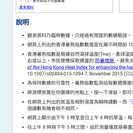
*
「
」: 表示取自不完整數據
更多資料
說明
觀測資料乃臨時數據，只經過有限度的數據驗證。
網頁上列出的香港暑熱指數數值是在展示時間前 10
香港暑熱指數是根據自然濕球溫度(Tnw)、黑球溫度(Tg
右或以上，市民便應採取適當的
防暑措施
，避免炎熱天氣
of the Hong Kong Heat Index for enhancing the hea
10.1007/s00484-015-1094-7, November 201
為保持數據的可靠性，暑熱指數監測站每數週需進
將游標放置在你選擇的地點上，按一下滑鼠，即可看
在網頁上列出的氣溫及相對濕度為瞬時讀數，而『
個讀數有機會稍不相同。
網頁上顯示由下午 5 時至翌日上午 8 時的草溫，每
在上午 8 時與下午 5 時之間，由於測量儀直