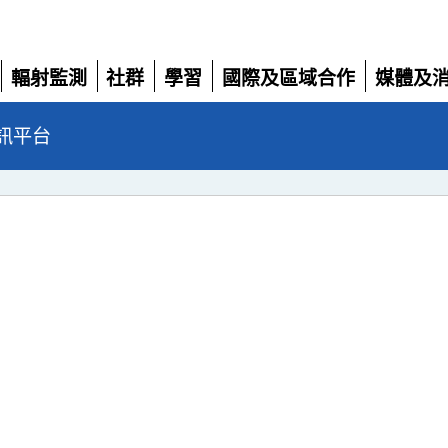
輻射監測
社群
學習
國際及區域合作
媒體及
展開
展開
展開
展開
展開
訊平台