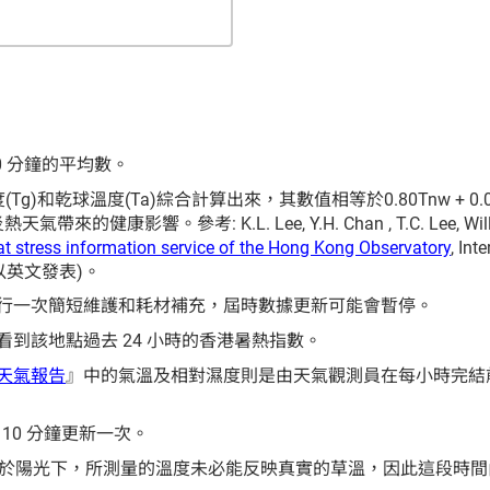
 分鐘的平均數。
)和乾球溫度(Ta)綜合計算出來，其數值相等於0.80Tnw + 0.0
帶來的健康影響。參考: K.L. Lee, Y.H. Chan , T.C. Lee, William 
t stress information service of the Hong Kong Observatory
, Int
5 (只以英文發表)。
行一次簡短維護和耗材補充，屆時數據更新可能會暫停。
到該地點過去 24 小時的香港暑熱指數。
天氣報告
』中的氣溫及相對濕度則是由天氣觀測員在每小時完結
 10 分鐘更新一次。
接暴露於陽光下，所測量的溫度未必能反映真實的草溫，因此這段時