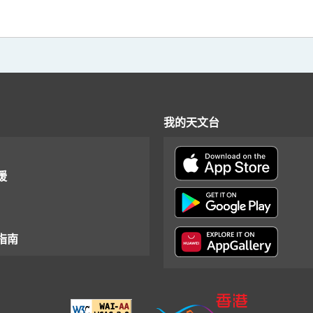
我的天文台
援
指南