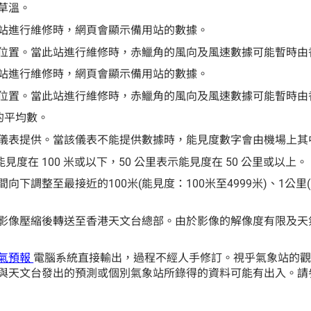
草溫。
站進行維修時，網頁會顯示備用站的數據。
位置。當此站進行維修時，赤鱲角的風向及風速數據可能暫時由
站進行維修時，網頁會顯示備用站的數據。
位置。當此站進行維修時，赤鱲角的風向及風速數據可能暫時由
的平均數。
儀表提供。當該儀表不能提供數據時，能見度數字會由機場上其
示能見度在 100 米或以下，50 公里表示能見度在 50 公里或以上。
調整至最接近的100米(能見度：100米至4999米)、1公里(
影像壓縮後轉送至香港天文台總部。由於影像的解像度有限及天
氣預報
電腦系統直接輸出，過程不經人手修訂。視乎氣象站的
與天文台發出的預測或個別氣象站所錄得的資料可能有出入。請