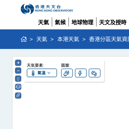
天氣
氣候
地球物理
天文及授時
展開
展開
展開
展開
>
天氣
>
本港天氣
>
香港分區天氣資
香
+
天氣要素:
圖層:
港
–
氣溫
分
區
天
氣
資
訊