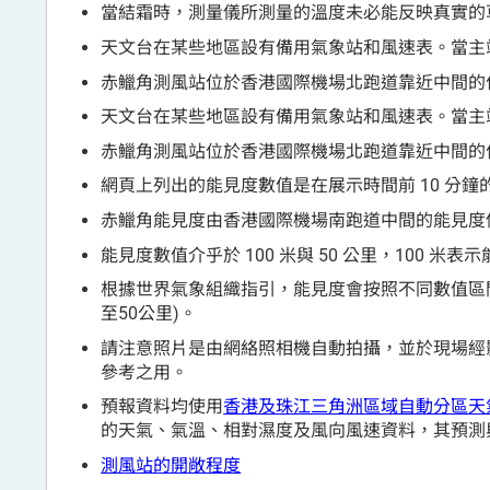
當結霜時，測量儀所測量的溫度未必能反映真實的
天文台在某些地區設有備用氣象站和風速表。當主
赤鱲角測風站位於香港國際機場北跑道靠近中間的
天文台在某些地區設有備用氣象站和風速表。當主
赤鱲角測風站位於香港國際機場北跑道靠近中間的
網頁上列出的能見度數值是在展示時間前 10 分鐘
赤鱲角能見度由香港國際機場南跑道中間的能見度
能見度數值介乎於 100 米與 50 公里，100 米表
根據世界氣象組織指引，能見度會按照不同數值區間向下
至50公里)。
請注意照片是由網絡照相機自動拍攝，並於現場經
參考之用。
預報資料均使用
香港及珠江三角洲區域自動分區天
的天氣、氣溫、相對濕度及風向風速資料，其預測
測風站的開敞程度