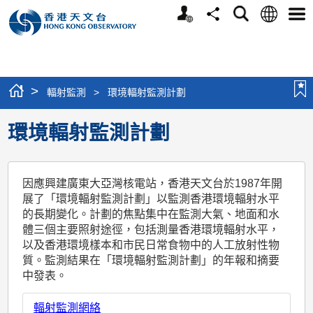
個
語
搜
分
選
人
言
尋
享
單
版
網
站
>
輻射監測
>
環境輻射監測計劃
環境輻射監測計劃
因應興建廣東大亞灣核電站，香港天文台於1987年開
展了「環境輻射監測計劃」以監測香港環境輻射水平
的長期變化。計劃的焦點集中在監測大氣、地面和水
體三個主要照射途徑，包括測量香港環境輻射水平，
以及香港環境樣本和市民日常食物中的人工放射性物
質。監測結果在「環境輻射監測計劃」的年報和摘要
中發表。
輻射監測網絡