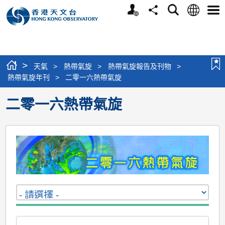
個
語
搜
分
選
人
言
尋
享
單
版
網
站
>
天氣
>
熱帶氣旋
>
熱帶氣旋報告及刊物
>
熱帶氣旋年刊
>
二零一六熱帶氣旋
二零一六熱帶氣旋