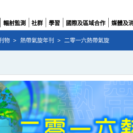
輻射監測
社群
學習
國際及區域合作
媒體及
展
展
展
展
展
開
開
開
開
開
刊物
>
熱帶氣旋年刊
>
二零一六熱帶氣旋