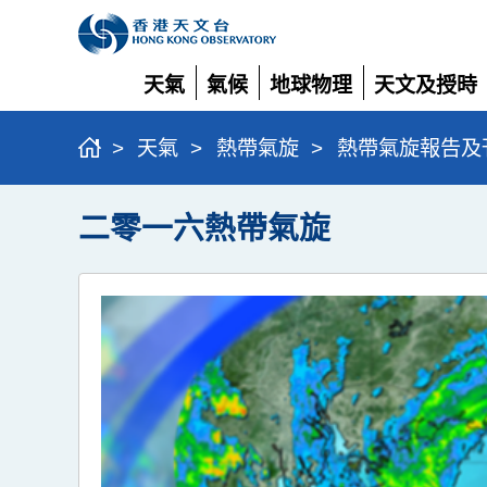
天氣
氣候
地球物理
天文及授時
展
展
展
展
開
開
開
開
>
天氣
>
熱帶氣旋
>
熱帶氣旋報告及
二零一六熱帶氣旋