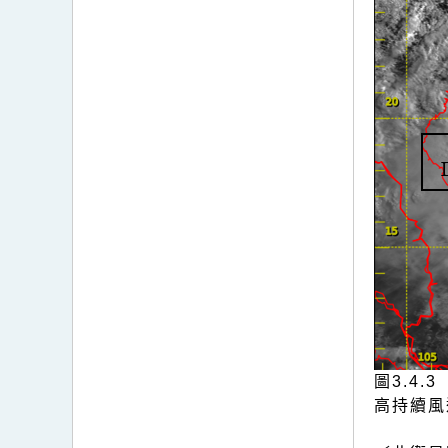
圖3.4
高持續風