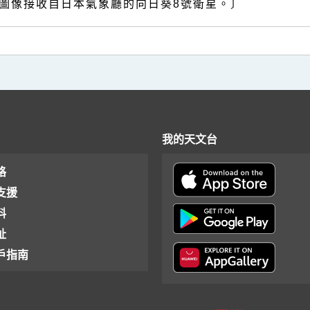
圖像接收自日本氣象廳的向日葵8號衛星。〕
我的天文台
格
支援
料
址
戶指南