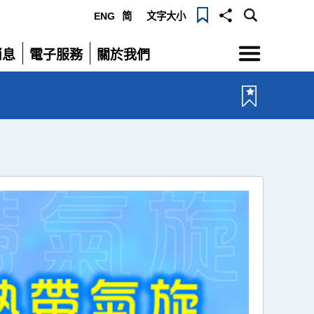
ENG
简
文字大小
選
消息
電子服務
關於我們
單
展
展
開
開