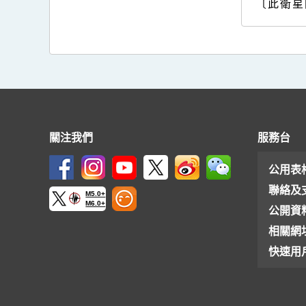
〔此衛星
關注我們
服務台
公用表
聯絡及
M5.0+
M6.0+
公開資
相關網
快速用