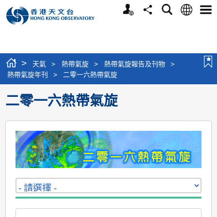
個
語
搜
分
選
人
言
尋
享
單
版
網
站
>
天氣
>
熱帶氣旋
>
熱帶氣旋報告及刊物
>
熱帶氣旋年刊
>
二零一六熱帶氣旋
二零一六熱帶氣旋