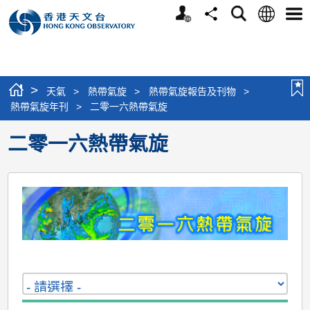
個
語
搜
分
選
人
言
尋
享
單
版
網
站
>
天氣
>
熱帶氣旋
>
熱帶氣旋報告及刊物
>
熱帶氣旋年刊
>
二零一六熱帶氣旋
二零一六熱帶氣旋