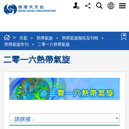
個
語
搜
分
選
人
言
尋
享
單
版
網
站
>
天氣
>
熱帶氣旋
>
熱帶氣旋報告及刊物
>
熱帶氣旋年刊
>
二零一六熱帶氣旋
二零一六熱帶氣旋