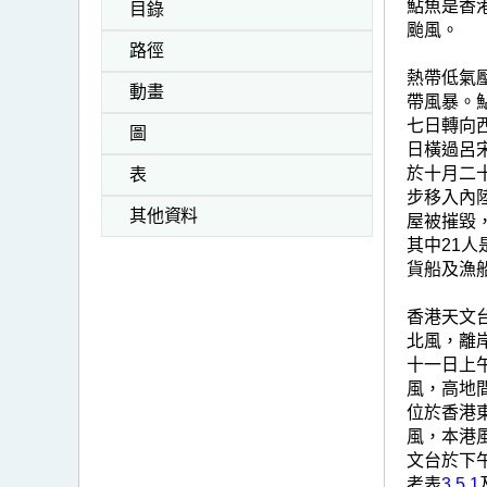
鮎魚是香
目錄
颱風。
路徑
熱帶低氣
動畫
帶風暴。
七日轉向
圖
日橫過呂
於十月二
表
步移入內
其他資料
屋被摧毀，
其中21
貨船及漁
香港天文
北風，離
十一日上
風，高地
位於香港
風，本港
文台於下
考表
3.5.1