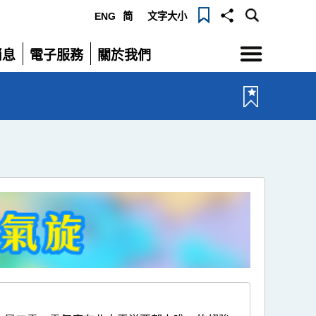
ENG
简
文字大小
選
消息
電子服務
關於我們
單
展
展
開
開