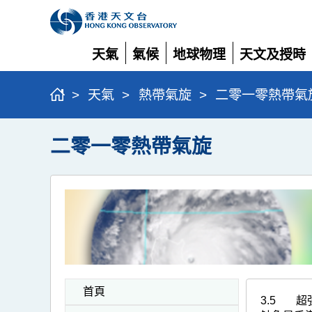
天氣
氣候
地球物理
天文及授時
展
展
展
展
開
開
開
開
>
天氣
>
熱帶氣旋
>
二零一零熱帶氣
二零一零熱帶氣旋
首頁
3.5
超