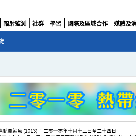
輻射監測
社群
學習
國際及區域合作
媒體及
展
展
展
展
展
開
開
開
開
開
旋
強颱風鮎魚 (1013) ：二零一零年十月十三日至二十四日