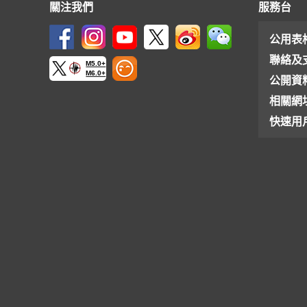
關注我們
服務台
公用表
聯絡及
M5.0+
M6.0+
公開資
相關網
快速用