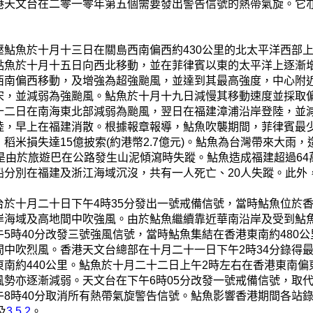
港天文台在二零一零年第五個需要發出警告信號的熱帶氣旋。它
壓鮎魚於十月十三日在關島西南偏西約430公里的北太平洋西部
鮎魚於十月十五日向西北移動，並在菲律賓以東的太平洋上逐漸
西南偏西移動，及增強為超強颱風，並達到其最高強度，中心附近
宋，並減弱為強颱風。鮎魚於十月十九日減慢其移動速度並採取
十二日在南海東北部減弱為颱風，翌日在福建漳浦沿岸登陸，並
陸，早上在福建消散。根據報章報導，鮎魚吹襲期間，菲律賓最少有
稻米損失達15億披索(約港幣2.7億元)。鮎魚為台灣帶來大雨，
人是由於旅遊巴在公路發生山泥傾瀉時失蹤。鮎魚造成福建超過64
船分別在福建及浙江海域沉沒，共有一人死亡、20人失蹤。此外，
台於十月二十日下午4時35分發出一號戒備信號，當時鮎魚位於香
岸海域及高地間中吹強風。由於鮎魚繼續靠近華南沿岸及受到鮎
午5時40分改發三號強風信號，當時鮎魚集結在香港東南約480
間中吹烈風。香港天文台總部在十月二十一日下午2時34分錄得最低
東南約440公里。鮎魚於十月二十二日上午2時左右在香港東南偏
風勢亦逐漸減弱。天文台在下午6時05分改發一號戒備信號，取
午8時40分取消所有熱帶氣旋警告信號。鮎魚影響香港期間各站
及
3.5.2
。