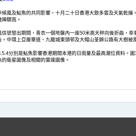
季候風及鮎魚的共同影響，十月二十日香港大致多雲及天氣乾燥
幾陣驟雨。
風信號發出期間，青衣一個地盤內一座50米高天秤向後折曲，幸
告。中環上亞厘畢道、九龍城東頭邨及大帽山荃錦公路有大樹被
3及3.5.4分別是鮎魚影響香港期間本港的日雨量及最高潮位資料。圖3.
魚的衛星圖像及相關的雷達圖像。