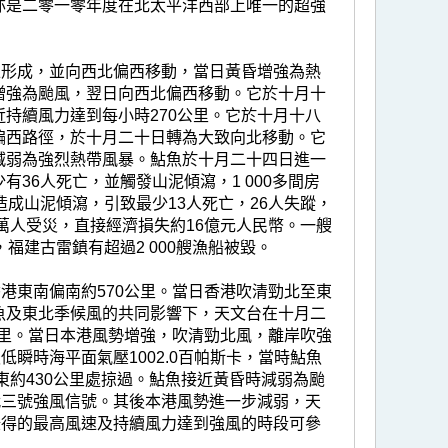
亦是二零一零年度在北太平洋西部上唯一的超強
上形成，並向西北偏西移動，當日黃昏增強為熱
增強為颱風，翌日向西北偏西移動。它於十月十
持續風力達到每小時270公里。它於十月十八
偏西路徑，於十月二十日轉為大致向北移動。它
減弱為強烈熱帶風暴。鮎魚於十月二十四日進一
36人死亡，並觸發山泥傾瀉，1 000多間房
造成山泥傾瀉，引致最少13人死亡，26人失蹤，
萬人受災，直接經濟損失約16億元人民幣。一艘
福建古雷鎮有超過2 000艘漁船被毀。
港東南偏南約570公里。當日香港吹清勁北至東
魚及東北季候風的共同影響下，天文台在十月二
公里。當日本港風勢增強，吹清勁北風，離岸吹強
瞬時海平面氣壓1002.0百帕斯卡，當時鮎魚
東約430公里處掠過。鮎魚接近黃昏時減弱為颱
代三號強風信號。其後本港風勢進一步減弱，天
錄得的最高風速及持續風力達到強風的時段可參