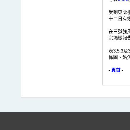
受到東北
十二日有
在三號強
宗塌樹報
表3.5.
佈圖、鮎
-
頁首
-