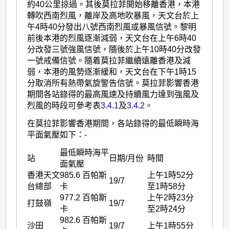
約40公里掠過。其後莫拉菲開始移離香港，本港
轉吹西南烈風，離岸及高地吹暴風，天文台於上
午4時40分發出八號西南烈風或暴風信號。黎明
前後本港的烈風逐漸減弱，天文台在上午6時40
分改發三號強風信號，隨後於上午10時40分改發
一號戒備信號。隨着莫拉菲繼續遠離香港及減
弱，本港的風勢逐漸緩和，天文台在下午1時15
分取消所有熱帶氣旋警告信號。莫拉菲影響香港
期間各站錄得的最高風速及持續風力達到強風及
烈風的時段可參考表
3.4.1
及
3.4.2
。
在莫拉菲影響香港期間，各站錄得的最低瞬時海
平面氣壓如下：-
最低瞬時海平
站
日期/月份
時間
面氣壓
香港天文
985.6 百帕斯
上午1時52分
19/7
台總部
卡
至1時58分
977.2 百帕斯
上午2時23分
打鼓嶺
19/7
卡
至2時24分
982.6 百帕斯
沙田
19/7
上午1時55分