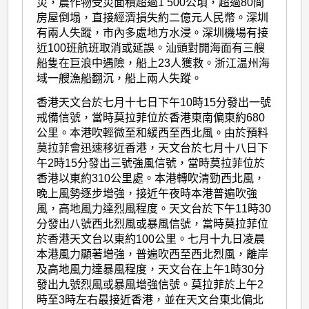
災，農作物受災面積超過1 500公頃，超過80間
房屋倒塌，直接經濟損失約二億元人民幣。深圳
有兩人失蹤，市內多處地方水浸。深圳機場有接
近100班航班取消或延誤。汕頭對開海面有三艘
船隻在巨浪中遇險，船上23人獲救。浙江温州海
域一艘漁船翻沉，船上兩人失蹤。
香港天文台於七月十七日下午10時15分發出一號
戒備信號，當時莫拉菲位於香港東南偏東約680
公里。本港吹輕微至和緩西至西北風。由於預料
莫拉菲會迅速移近香港，天文台於七月十八日下
午2時15分發出三號強風信號，當時莫拉菲位於
香港以東約310公里處。本港轉吹清勁西北風，
晚上風勢逐步增強，接近午夜時本港普遍吹強
風，高地風力達烈風程度。天文台於下午11時30
分發出八號西北烈風或暴風信號，當時莫拉菲位
於香港天文台以東約100公里。七月十九日凌晨
本港風力顯著增強，普遍吹西至西北烈風，離岸
及高地風力達暴風程度，天文台在上午1時30分
發出九號烈風或暴風增強信號。莫拉菲於上午2
時至3時左右最接近香港，並在天文台東北偏北