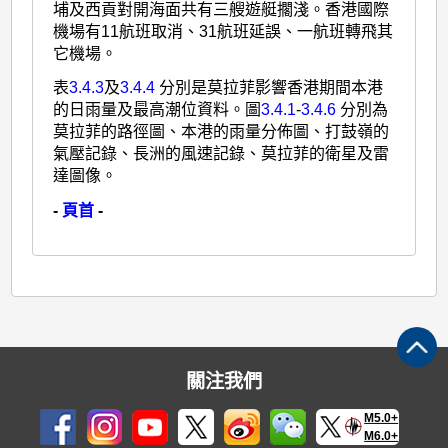
埔及西貢對開海面共有三艘遊艇擱淺。香港國際
機場有11航班取消、31航班延誤、一航班轉飛其
它機場。
表
3.4.3
及
3.4.4
分別是莫拉菲影響香港期間本港
的日雨量及最高潮位資料。圖
3.4.1
-
3.4.6
分別為
莫拉菲的路徑圖、本港的雨量分佈圖、打鼓嶺的
氣壓記錄、長洲的風速記錄、莫拉菲的衛星及雷
達圖像。
-
頁首
-
關注我們
M5.0+
M6.0+