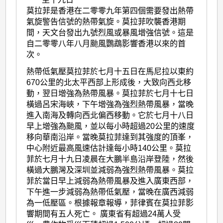
莫拉菲是香港在二零零九年第四個需要發出熱帶
氣旋警告信號的熱帶氣旋。莫拉菲吹襲香港期
間，天文台發出九號烈風或暴風增強信號。這是
自二零零八年八月颱風鸚鵡影響香港以來的首
次。
熱帶低氣壓莫拉菲於七月十五日在馬尼拉以東約
670公里的北太平西部上形成後，大致向西北移
動，翌日增強為熱帶風暴。莫拉菲於七月十七日
橫過呂宋海峽，下午增強為強烈熱帶風暴，當晚
進入南海及轉向西北偏西移動。它於七月十八日
早上增強為颱風，並以每小時超過20公里的速度
移向華南沿岸。當晚莫拉菲達到其強度的頂峯，
中心附近最高風速估計達每小時140公里。莫拉
菲於七月十九日凌晨在大鵬半島沿岸登陸，然後
橫過大鵬灣及深圳並減弱為強烈熱帶風暴。莫拉
菲於當日早上減弱為熱帶風暴及進入廣東西部，
下午進一步減弱為熱帶低氣壓，當晚在廣西減弱
為一低壓區。根據報章報導，菲律賓在莫拉菲影
響期間有五人死亡。 廣東省有超過24萬人受