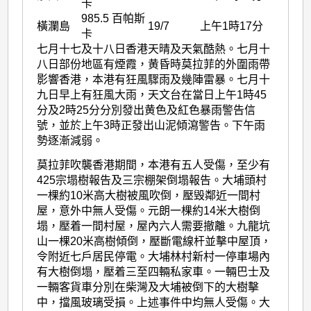
卡
985.5 百帕斯
橫瀾島
19/7
上午1時17分
卡
七月十七及十八日香港天晴及天氣酷熱。七月十
八日部份地區有煙霞，黄昏時莫拉菲的外圍雨帶
影響香港，本港有狂風驟雨及幾陣雷暴。七月十
九日早上有狂風大雨，天文台在當日上午1時45
分及2時25分分別發出黄色及紅色暴雨警告信
號，並於上午3時正發出山泥傾瀉警告。下午雨
勢逐漸減弱。
莫拉菲吹襲香港期間，本港有五人受傷，至少有
425宗塌樹報告及三宗棚架倒塌報告。大埔頭村
一棵約10米高大樹被風吹倒，壓毁鄰近一間村
屋，意外中無人受傷。元朗一棵約14米大樹倒
塌，壓着一間村屋，屋內六人需要撤離。九龍坑
山一棵20米高樹傾倒，壓斷電線杆並擊中屋頂，
令附近七戶居民停電。大埔林村新村一停車場內
有大樹倒塌，壓着三至四輛私家車。一輛巴士及
一輛客貨車分別在柴灣及大埔被倒下的大樹擊
中，擋風玻璃受損。上述事件中均無人受傷。大