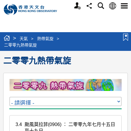
個
語
搜
分
選
人
言
尋
享
單
版
網
站
>
天氣
>
熱帶氣旋
>
二零零九熱帶氣旋
二零零九熱帶氣旋
3.4
颱風莫拉菲(0906) ： 二零零九年七月十五日
至十九日