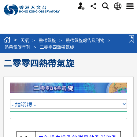
個
語
搜
分
選
人
言
尋
享
單
版
網
站
>
天氣
>
熱帶氣旋
>
熱帶氣旋報告及刊物
>
熱帶氣旋年刊
>
二零零四熱帶氣旋
二零零四熱帶氣旋