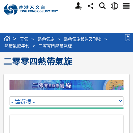
個
語
搜
分
選
人
言
尋
享
單
版
網
站
>
天氣
>
熱帶氣旋
>
熱帶氣旋報告及刊物
>
熱帶氣旋年刊
>
二零零四熱帶氣旋
二零零四熱帶氣旋