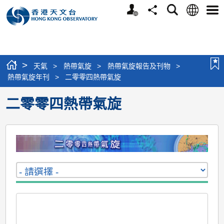
個
語
搜
分
選
人
言
尋
享
單
版
網
站
>
天氣
>
熱帶氣旋
>
熱帶氣旋報告及刊物
>
熱帶氣旋年刊
>
二零零四熱帶氣旋
二零零四熱帶氣旋