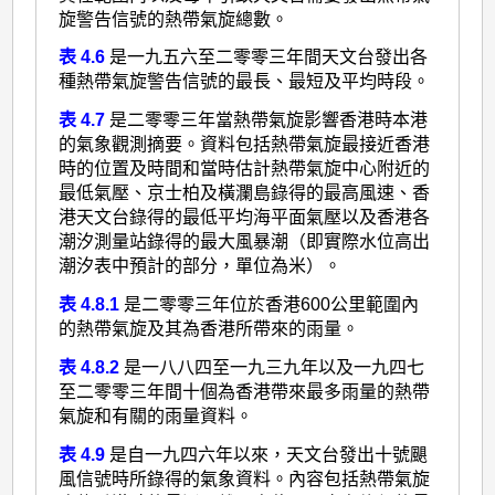
旋警告信號的熱帶氣旋總數。
表 4.6
是一九五六至二零零三年間天文台發出各
種熱帶氣旋警告信號的最長、最短及平均時段。
表 4.7
是二零零三年當熱帶氣旋影響香港時本港
的氣象觀測摘要。資料包括熱帶氣旋最接近香港
時的位置及時間和當時估計熱帶氣旋中心附近的
最低氣壓、京士柏及橫瀾島錄得的最高風速、香
港天文台錄得的最低平均海平面氣壓以及香港各
潮汐測量站錄得的最大風暴潮（即實際水位高出
潮汐表中預計的部分，單位為米）。
表 4.8.1
是二零零三年位於香港600公里範圍內
的熱帶氣旋及其為香港所帶來的雨量。
表 4.8.2
是一八八四至一九三九年以及一九四七
至二零零三年間十個為香港帶來最多雨量的熱帶
氣旋和有關的雨量資料。
表 4.9
是自一九四六年以來，天文台發出十號颶
風信號時所錄得的氣象資料。內容包括熱帶氣旋