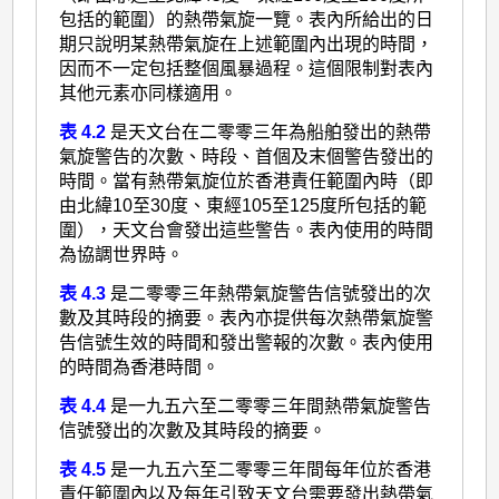
包括的範圍）的熱帶氣旋一覽。表內所給出的日
期只說明某熱帶氣旋在上述範圍內出現的時間，
因而不一定包括整個風暴過程。這個限制對表內
其他元素亦同樣適用。
表 4.2
是天文台在二零零三年為船舶發出的熱帶
氣旋警告的次數、時段、首個及末個警告發出的
時間。當有熱帶氣旋位於香港責任範圍內時（即
由北緯10至30度、東經105至125度所包括的範
圍），天文台會發出這些警告。表內使用的時間
為協調世界時。
表 4.3
是二零零三年熱帶氣旋警告信號發出的次
數及其時段的摘要。表內亦提供每次熱帶氣旋警
告信號生效的時間和發出警報的次數。表內使用
的時間為香港時間。
表 4.4
是一九五六至二零零三年間熱帶氣旋警告
信號發出的次數及其時段的摘要。
表 4.5
是一九五六至二零零三年間每年位於香港
責任範圍內以及每年引致天文台需要發出熱帶氣