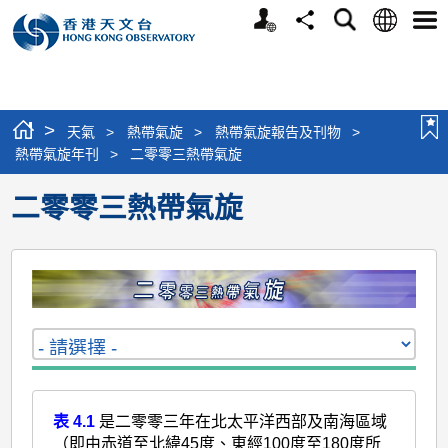
個
語
搜
分
選
人
言
尋
享
單
版
網
站
>
天氣
>
熱帶氣旋
>
熱帶氣旋報告及刊物
>
熱帶氣旋年刊
>
二零零三熱帶氣旋
二零零三熱帶氣旋
表 4.1
是二零零三年在北太平洋西部及南海區域
（即由赤道至北緯45度、東經100度至180度所