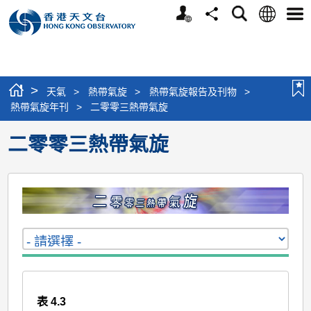
個
語
搜
分
選
人
言
尋
享
單
版
網
站
>
天氣
>
熱帶氣旋
>
熱帶氣旋報告及刊物
>
熱帶氣旋年刊
>
二零零三熱帶氣旋
二零零三熱帶氣旋
表 4.3