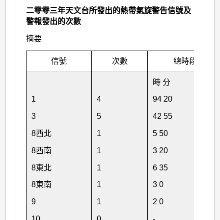
二零零三年天文台所發出的熱帶氣旋警告信號及
警報發出的次數
摘要
信號
次數
總時段
時 分
1
4
94 20
3
5
42 55
8西北
1
5 50
8西南
1
3 20
8東北
1
6 35
8東南
1
3 0
9
1
2 0
10
0
-