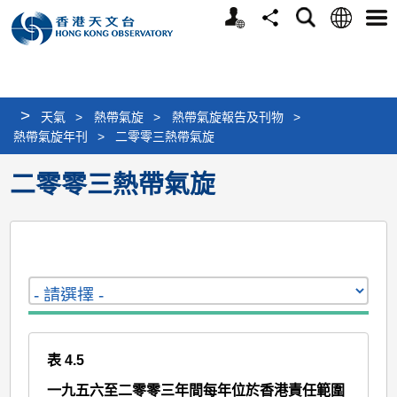
個
語
搜
分
選
人
言
尋
享
單
版
網
站
>
天氣
>
熱帶氣旋
>
熱帶氣旋報告及刊物
>
熱帶氣旋年刊
>
二零零三熱帶氣旋
二零零三熱帶氣旋
表 4.5
一九五六至二零零三年間每年位於香港責任範圍