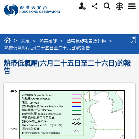
個
語
搜
分
選
人
言
尋
享
單
版
網
站
>
天氣
>
熱帶氣旋
>
熱帶氣旋報告及刊物
>
熱帶低氣壓(六月二十五日至二十六日)的報告
熱帶低氣壓(六月二十五日至二十六日)的報
告