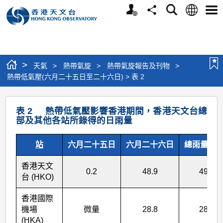
個
語
搜
分
選
人
言
尋
享
單
版
網
站
>
天氣
>
熱帶氣旋
>
熱帶氣旋報告及刊物
>
熱帶低氣壓(六月二十五日至二十六日) > 表 2
熱
表 2 熱帶低氣壓影響香港期間，香港天文台總
帶
部及其他各站所錄得的日雨量
低
站
六月二十五日
六月二十六日
總雨量(毫米
氣
壓
香港天文
0.2
48.9
49.1
(六
台 (HKO)
月
香港國際
二
機場
微量
28.8
28.8
(HKA)