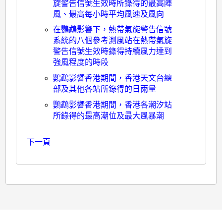
月
旋警告信號生效時所錄得的最高陣
風、最高每小時平均風速及風向
十
在鸚鵡影響下，熱帶氣旋警告信號
二
系統的八個參考測風站在熱帶氣旋
日
警告信號生效時錄得持續風力達到
強風程度的時段
至
鸚鵡影響香港期間，香港天文台總
十
部及其他各站所錄得的日雨量
四
鸚鵡影響香港期間，香港各潮汐站
日
所錄得的最高潮位及最大風暴潮
下一頁