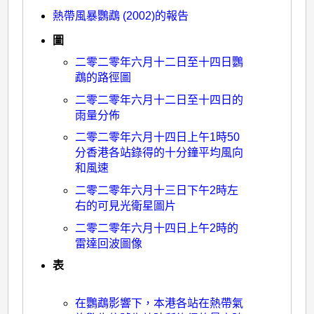
>
熱帶風暴鸚鵡 (2002)的報告
熱
圖
帶
二零二零年六月十二日至十四日鸚
鵡的路徑圖
風
二零二零年六月十二日至十四日的
暴
雨量分佈
鸚
二零二零年六月十四日上午1時50
鵡
分香港各站錄得的十分鐘平均風向
(2002)：
和風速
二
二零二零年六月十三日下午2時左
右的可見光衛星圖片
零
二零二零年六月十四日上午2時的
二
雷達回波圖像
零
表
年
六
在鸚鵡影響下，本港各站在熱帶氣