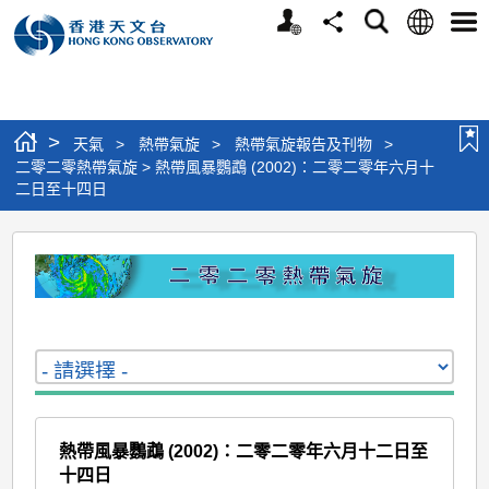
個
語
搜
分
選
人
言
尋
享
單
版
網
站
>
天氣
>
熱帶氣旋
>
熱帶氣旋報告及刊物
>
二零二零熱帶氣旋 > 熱帶風暴鸚鵡 (2002)：二零二零年六月十
二日至十四日
二
零
二
零
熱
帶
氣
熱帶風暴鸚鵡 (2002)：二零二零年六月十二日至
旋
十四日