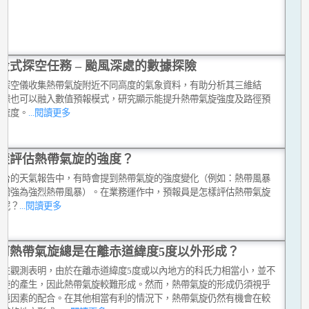
投式探空任務 – 颱風深處的數據探險
式探空儀收集熱帶氣旋附近不同高度的氣象資料，有助分析其三維結
數據也可以融入數值預報模式，研究顯示能提升熱帶氣旋強度及路徑預
準確度。
...閱讀更多
樣評估熱帶氣旋的強度？
文台的天氣報告中，有時會提到熱帶氣旋的強度變化（例如：熱帶風暴
已增強為強烈熱帶風暴）。在業務運作中，預報員是怎樣評估熱帶氣旋
度呢？
...閱讀更多
何熱帶氣旋總是在離赤道緯度5度以外形成？
過往觀測表明，由於在離赤道緯度5度或以內地方的科氏力相當小，並不
渦旋的產生，因此熱帶氣旋較難形成。然而，熱帶氣旋的形成仍須視乎
環境因素的配合。在其他相當有利的情況下，熱帶氣旋仍然有機會在較