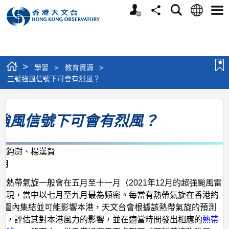
個
語
搜
分
選
人
言
尋
享
單
版
網
站
>
學習
>
教育資源
>
三號強風信號下可會有烈風？
三
強風信號下可會有烈風？
號
強
風
謝鈞澍、楊漢賢
0月
信
號
的熱帶氣旋一般會在五月至十一月（2021年12月的超強颱風雷
出現，當中以七月至九月最為頻密。每當有熱帶氣旋在香港約
下
里範圍內集結並可能影響本港，天文台會根據該熱帶氣旋的預測
可
度，評估其對本港風力的影響，並在適當時間發出相應的
熱帶