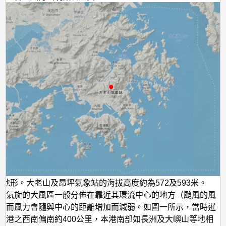
港地形。大老山及昂坪氣象站的海拔高度約為572及593米。
帶氣旋的大風區一般分佈在靠近其環流中心的地方（颱風的風
，而風力會隨與中心的距離增加而減弱。如圖一所示，當時暹
香港之西南偏南約400公里，本港南部如長洲及大嶼山等地相