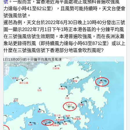
會
信號
。一般而言，當香港近海平面處現正或預料普遍吹強風
風力達每小時41至62公里），且風勢可能持續時，天文台便會
有
三號強風信號。
烈
旋暹芭為例，天文台於2022年6月30日晚上10時40分發出三號
風？
。圖一顯示2022年7月1日下午1時正本港各區的十分鐘平均風
。在三號強風信號生效期間，本港普遍吹強風，而在長洲泳灘
氣象站更錄得烈風（即持續風力達每小時63至87公里）或以上
為什麼在三號強風信號下香港部分地區會吹烈風呢?