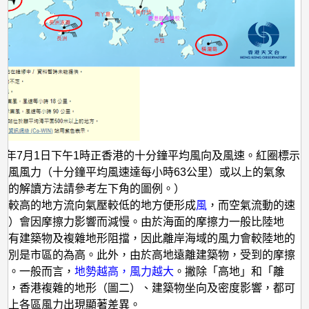
022年7月1日下午1時正香港的十分鐘平均風向及風速。紅圈標示
烈風風力（十分鐘平均風速達每小時63公里）或以上的氣象
羽的解讀方法請參考左下角的圖例。）
壓較高的地方流向氣壓較低的地方便形成
風
，而空氣流動的速
速）會因摩擦力影響而減慢。由於海面的摩擦力一般比陸地
沒有建築物及複雜地形阻擋，因此離岸海域的風力會較陸地的
特別是市區的為高。此外，由於高地遠離建築物，受到的摩擦
少。一般而言，
地勢越高，風力越大
。撇除「高地」和「離
素，香港複雜的地形（圖二）、建築物坐向及密度影響，都可
地上各區風力出現顯著差異。