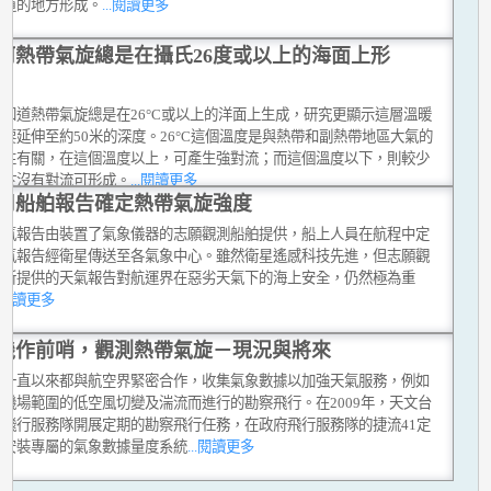
赤道的地方形成。
...閱讀更多
何熱帶氣旋總是在攝氏26度或以上的海面上形
都知道熱帶氣旋總是在26°C或以上的洋面上生成，研究更顯示這層溫暖
要延伸至約50米的深度。26°C這個溫度是與熱帶和副熱帶地區大氣的
特性有關，在這個溫度以上，可產生強對流；而這個溫度以下，則較少
至於沒有對流可形成。
...閱讀更多
用船舶報告確定熱帶氣旋強度
天氣報告由裝置了氣象儀器的志願觀測船舶提供，船上人員在航程中定
天氣報告經衛星傳送至各氣象中心。雖然衛星遙感科技先進，但志願觀
舶所提供的天氣報告對航運界在惡劣天氣下的海上安全，仍然極為重
..閱讀更多
機作前哨，觀測熱帶氣旋－現況與將來
台一直以來都與航空界緊密合作，收集氣象數據以加強天氣服務，例如
究機場範圍的低空風切變及湍流而進行的勘察飛行。在2009年，天文台
府飛行服務隊開展定期的勘察飛行任務，在政府飛行服務隊的捷流41定
上安裝專屬的氣象數據量度系統
...閱讀更多