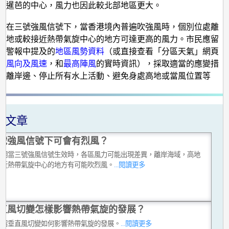
近暹芭的中心，風力也因此較北部地區更大。
使在三號強風信號下，當香港境內普遍吹強風時，個別位處離
高地或較接近熱帶氣旋中心的地方可達更高的風力。市民應留
旋警報中提及的
地區風勢資料
（或直接查看「分區天氣」網頁
均風向及風速
，和
最高陣風
的實時資訊），採取適當的應變措
遠離岸邊、停止所有水上活動、避免身處高地或當風位置等
關文章
號強風信號下可會有烈風？
說明當三號強風信號生效時，各區風力可能出現差異，離岸海域，高地
接近熱帶氣旋中心的地方有可能吹烈風。
...閱讀更多
直風切變怎樣影響熱帶氣旋的發展？
介紹垂直風切變如何影響熱帶氣旋的發展。
...閱讀更多