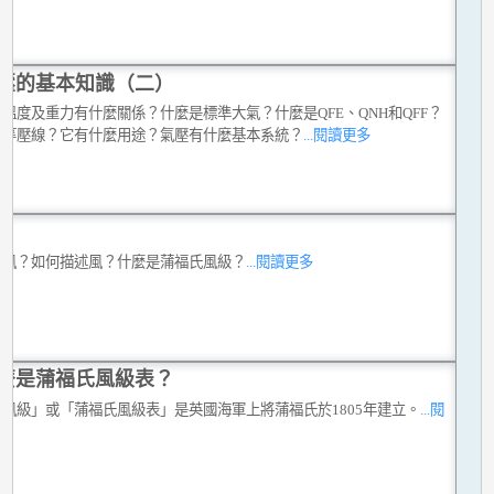
壓的基本知識（二）
溫度及重力有什麼關係？什麼是標準大氣？什麼是QFE、QNH和QFF？
是等壓線？它有什麼用途？氣壓有什麼基本系統？
...閱讀更多
是風？如何描述風？什麼是蒲福氏風級？
...閱讀更多
麼是蒲福氏風級表？
福風級」或「蒲福氏風級表」是英國海軍上將蒲福氏於1805年建立。
...閱
多