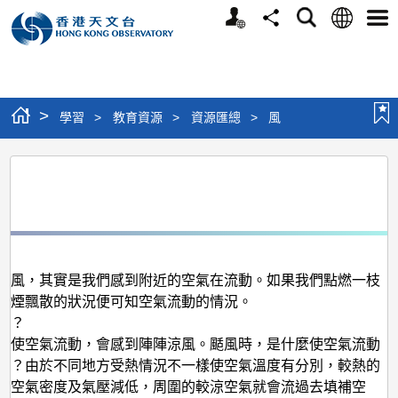
個
語
搜
分
選
人
言
尋
享
單
版
網
站
>
學習
>
教育資源
>
資源匯總
>
風
風
？
到風，其實是我們感到附近的空氣在流動。如果我們點燃一枝
黑煙飄散的狀況便可知空氣流動的情況。
來？
子使空氣流動，會感到陣陣涼風。颳風時，是什麼使空氣流動
呢？由於不同地方受熱情況不一樣使空氣溫度有分別，較熱的
，空氣密度及氣壓減低，周圍的較涼空氣就會流過去填補空