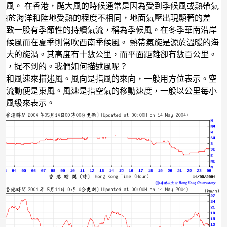
成風。 在香港，颳大風的時候通常是因為受到季候風或熱帶氣
 由於海洋和陸地受熱的程度不相同，地面氣壓出現顯著的差
導致一股有季節性的持續氣流，稱為季候風。在冬季華南沿岸
季候風而在夏季則常吹西南季候風。 熱帶氣旋是源於溫暖的海
極大的旋渦。其高度有十數公里，而平面距離卻有數百公里。
見，捉不到的。我們如何描述風呢？
向和風速來描述風。風向是指風的來向，一般用方位表示。空
西流動便是東風。風速是指空氣的移動速度，一般以公里每小
氏風級來表示。