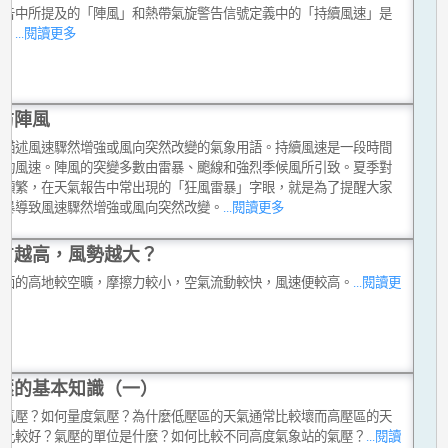
警告中所提及的「陣風」和熱帶氣旋警告信號定義中的「持續風速」是
的。
...閱讀更多
防陣風
是描述風速驟然增強或風向突然改變的氣象用語。持續風速是一段時間
平均風速。陣風的突變多數由雷暴、颮線和強烈季候風所引致。夏季對
氣頻繁，在天氣報告中常出現的「狂風雷暴」字眼，就是為了提醒大家
雷暴導致風速驟然增強或風向突然改變。
...閱讀更多
方越高，風勢越大？
地面的高地較空曠，摩擦力較小，空氣流動較快，風速便較高。
...閱讀更
壓的基本知識（一）
是氣壓？如何量度氣壓？為什麼低壓區的天氣通常比較壞而高壓區的天
常比較好？氣壓的單位是什麼？如何比較不同高度氣象站的氣壓？
...閱讀