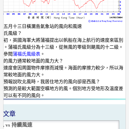
年五月十三日橫瀾島氣象站的風向和風速
福氏風級？
紀初，英國海軍大將蒲福提出以帆船在海上航行的速度來區別
小。蒲福氏風級分為十三級，從無風的零級到颶風的十二級。
可參閱
蒲福氏風級表
。
上的風力通常較地面的風力大？
的速度會因周圍物件摩擦而減慢。海面的摩擦力較少，所以海
通常較地面的風力大。
氣預報說吹北風時，我居住地方的風向卻是西風？
所預測的是較大範圍空曠地方的風。個別地方受地形及溫度差
，可以有不同的風向。
關文章
風 vs 持續風速