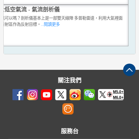
量低空氣流 - 氣流剖析儀
測風可以嗎？剖析儀基本上是一部雙天線陣 多普勒雷達，利用大氣裡面
勻折射區作為反射目標。
...閱讀更多
關注我們
M5.0+
M6.0+
服務台