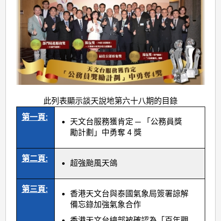
此列表顯示談天說地第六十八期的目錄
第一頁:
天文台服務獲肯定 ─ 「公務員獎
勵計劃」中勇奪 4 獎
第二頁:
超強颱風天鴿
第三頁:
香港天文台與泰國氣象局簽署諒解
備忘錄加強氣象合作
香港天文台總部被確認為「百年觀