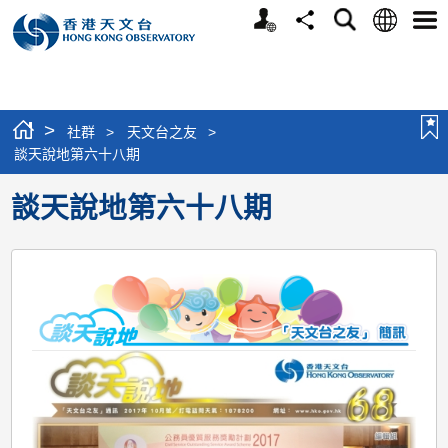
個
語
搜
分
選
人
言
尋
享
單
版
網
站
>
社群
>
天文台之友
>
談天說地第六十八期
談天說地第六十八期