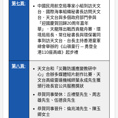
第七頁:
中國民用航空局專家小組到訪天文
台．國際海事組織秘書長訪問天文
台．天文台與多個政府部門參與
「迎國慶賀回歸20周年嘉年
華」．天龍隊出戰西貢龍舟賽．環
境局局長、常任秘書長與環保署同
事到訪天文台．台長主持香港童軍
總會舉辦的《山嶺童行 ─ 勇登全
港110座高峰》起步禮
第八頁:
天文台和「災難防護應變教研中
心」合辦多媒體短片創作比賽．天
文台高級雷達機械師葉永成先生獲
頒行政長官公共服務獎狀
恭賀同事榮休：丘禮堅先生、周志
雄先生、伍德良先生
恭賀同事晉升：倫兆鴻先生、陳玉
卿女士