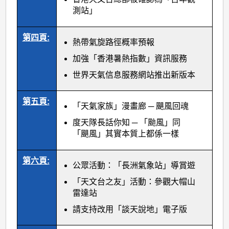
測站」
第四頁:
熱帶氣旋路徑概率預報
加強「香港暑熱指數」資訊服務
世界天氣信息服務網站推出新版本
第五頁:
「天氣家族」漫畫廊 ─ 颶風回魂
度天隊長話你知 ─ 「颱風」同
「颶風」其實本質上都係一樣
第六頁:
公眾活動：「長洲氣象站」導賞遊
「天文台之友」活動：參觀大帽山
雷達站
請支持改用「談天說地」電子版