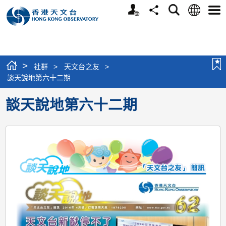
個
語
搜
分
選
人
言
尋
享
單
版
網
站
>
社群
>
天文台之友
>
談天說地第六十二期
談天說地第六十二期