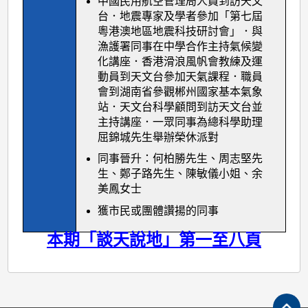
中國民用航空管理局人員到訪天文
台．地震專家及學者參加「第七屆
粵港澳地區地震科技研討會」．與
漁護署同事在中學合作主持氣候變
化講座．香港滑浪風帆會教練及運
動員到天文台參加天氣課程．職員
會到湖南省參觀郴州國家基本氣象
站．天文台科學顧問到訪天文台並
主持講座．一眾同事為總科學助理
屈錦城先生舉辦榮休派對
同事晉升：何柏勝先生、周志堅先
生、鄭子路先生、陳敏儀小姐、余
美鳳女士
獲市民或團體讚揚的同事
本期「談天說地」第一至八頁