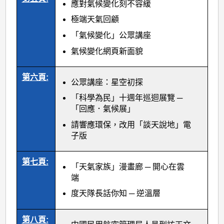
應對氣候變化刻不容緩
極端天氣回顧
「氣候變化」公眾講座
氣候變化網頁新面貌
第六頁:
公眾講座：星空初探
「科學為民」十週年巡迴展覽 ─
「回應．氣候展」
請響應環保，改用「談天說地」電
子版
第七頁:
「天氣家族」漫畫廊 ─ 開心在雲
端
度天隊長話你知 ─ 逆溫層
第八頁: