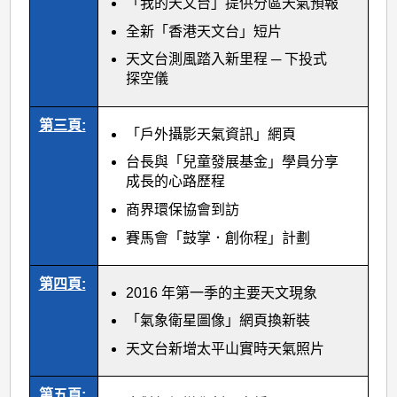
「我的天文台」提供分區天氣預報
全新「香港天文台」短片
天文台測風踏入新里程 ─ 下投式
探空儀
第三頁:
「戶外攝影天氣資訊」網頁
台長與「兒童發展基金」學員分享
成長的心路歷程
商界環保協會到訪
賽馬會「鼓掌．創你程」計劃
第四頁:
2016 年第一季的主要天文現象
「氣象衛星圖像」網頁換新裝
天文台新增太平山實時天氣照片
第五頁: